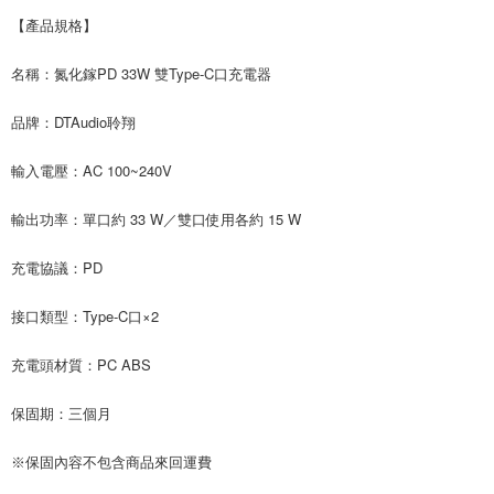
【產品規格】
名稱：氮化鎵PD 33W 雙Type-C口充電器
品牌：DTAudio聆翔
輸入電壓：AC 100~240V
輸出功率：單口約 33 W／雙口使用各約 15 W
充電協議：PD
接口類型：Type-C口×2
充電頭材質：PC ABS
保固期：三個月
※保固內容不包含商品來回運費