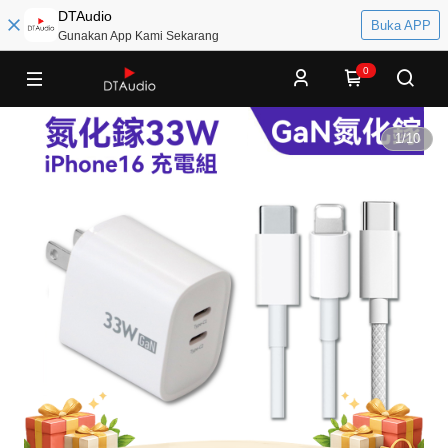
DTAudio
Buka APP
Gunakan App Kami Sekarang
0
1
/
10