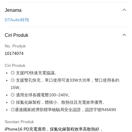
Kaedah Pembayaran
Jenama
Kad Kredit (Bayaran Penuh)
DTAudio聆翔
Pengambilan di Kedai Serbaneka
LINE Pay
Ciri Produk
Apple Pay
No. Produk
10174074
JKOPAY
Ciri Produk
Easy Wallet
◎ 支援PD快速充電協議。
Google Pay
◎ 支援雙孔快充，單口使用可達33W大功率，雙口使用各約
15W。
Pemindahan ATM
◎ 適用全球各國電壓100~240V。
Pilihan Penghantaran
◎ 採氮化鎵製程，體積小、散熱佳且充電效率優秀。
◎通過國家經濟部標準檢驗局安全認證，認證字號R45690
全家取貨付款
NT$60/pesanan | Penghantaran percuma untuk pesanan
Sorotan Produk
NT$499 atau lebih
iPhone16 PD充電適用，採氮化鎵製程效率高散熱好，