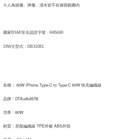
※人為損傷、摔傷、浸水皆不在保固範圍內
國家BSMI安全認證字號：R45690
33W主型式：DB31081
名稱： 60W iPhone Type-C to Type-C 60W 快充編織線
品牌：DTAudio聆翔
功率：60W
材質：尼龍編織線 TPE外被 ABS外殼