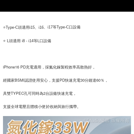
宅配
NT$60/pesanan | Penghantaran percuma untuk pesanan
NT$800 atau lebih
、i17等Type-C口設備
⭐️Type-C頭適用i15、i16
外島宅配
NT$100/pesanan
⭐️ L頭適用 i8 - i14等L口設備
iPhone16 PD充電適用，採氮化鎵製程效率高散熱好，
經國家BSMI認證使用安心，支援PD快速充電30分鐘達60％，
具雙TYPEC孔可同時為2台設備快速充電，
支援全球電壓且體積小便於收納與旅行攜帶。