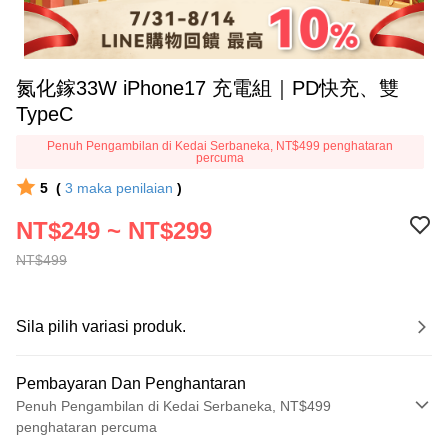
氮化鎵33W iPhone17 充電組｜PD快充、雙
TypeC
Penuh Pengambilan di Kedai Serbaneka, NT$499 penghataran
percuma
5
(
3
maka penilaian
)
NT$249 ~ NT$299
NT$499
Sila pilih variasi produk.
Pembayaran Dan Penghantaran
Penuh Pengambilan di Kedai Serbaneka, NT$499
penghataran percuma