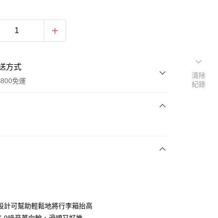
送方式
清除
800免運
紀錄
次付款
設計可幫助輕鬆地將行李箱抬高
y