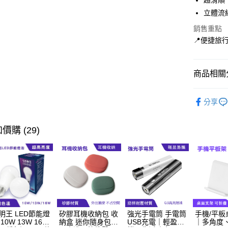
超滑順
立體流
ATM付款
銷售重點
📍便捷旅
運送方式
宅配
商品相關分
每筆NT$6
爆款行李箱
分享
價購 (29)
明王 LED節能燈
矽膠耳機收納包 收
強光手電筒 手電筒
手機/平板
 10W 13W 16W
納盒 迷你隨身包｜
USB充電｜輕盈易
｜多角度