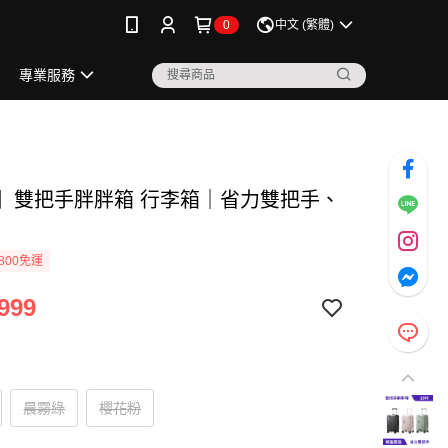
0
中文 (繁體)
專業服務
吋】雙把手胖胖箱 行李箱｜省力雙把手、
800免運
999
晨霧綠
櫻花粉