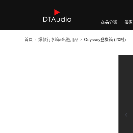
商品分類
優惠
首頁
爆款行李箱&出遊用品
Odyssey登機箱 (20吋)