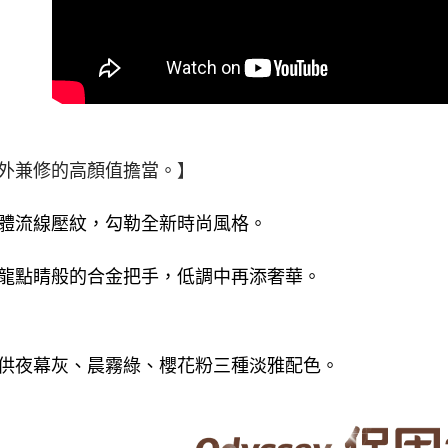
外兼修的高顏值擔當。
】
立體流線壓紋，勾勒全新時尚風格。
畫龍點睛般的合金把手，低調中再添奢華。
提供夜幕灰、晨霧綠、櫻花粉三種淡雅配色。