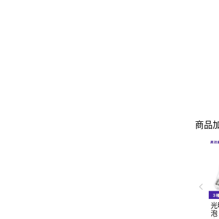
商品加
光
泡