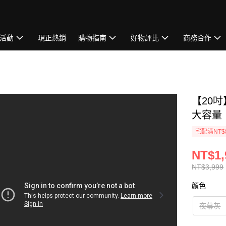
活動
現正熱銷
購物指南
好物評比
商務合作
【20
大容量
宅配滿NT$
NT$1,
NT$3,999
顏色
夜幕灰