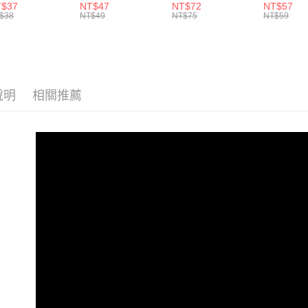
三種色溫、CP值
可水洗、抗衝擊
攜、生活防水
T$37
NT$47
NT$72
NT$57
高
$38
NT$49
NT$75
NT$59
說明
相關推薦