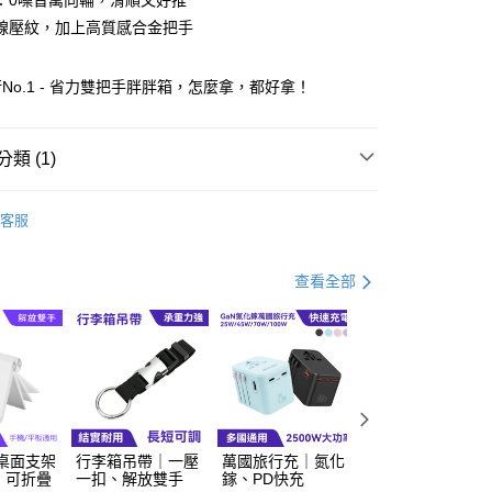
：0噪音萬向輪，滑順又好推
線壓紋，加上高質感合金把手
行No.1 - 省力雙把手胖胖箱，怎麼拿，都好拿！
類 (1)
0，滿NT$800(含以上)免運費
&出遊用品
Odyssey登機箱 (20吋)
客服
查看全部
桌面支架
行李箱吊帶｜一壓
萬國旅行充｜氮化
尼龍編織帶 電子
、可折疊
一扣、解放雙手
鎵、PD快充
李秤｜輕巧設計、