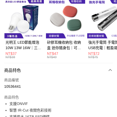
LINE Pay
Apple Pay
街口支付
悠遊付
Google Pay
光明王 LED節能燈泡
矽膠耳機收納包 收納
強光手電筒 手電
10W 13W 16W｜三種
盒 迷你隨身包｜可水
USB充電｜輕盈
ATM付款
色溫、CP值超高
洗、抗衝擊
生活防水
NT$37
NT$47
NT$72
NT$38
NT$49
NT$75
運送方式
商品特色
宅配
每筆NT$60，滿NT$800(含以上)免運費
商品編號
10536441
商品特色
支援ONVIF
智慧 IR-Cut 夜間色彩技術
支援最大 16TB SSD硬碟