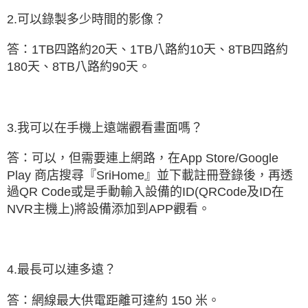
2.可以錄製多少時間的影像？
答：1TB四路約20天、1TB八路約10天、8TB四路約
180天、8TB八路約90天。
3.我可以在手機上遠端觀看畫面嗎？
答：可以，但需要連上網路，在App Store/Google
Play 商店搜尋『SriHome』並下載註冊登錄後，再透
過QR Code或是手動輸入設備的ID(QRCode及ID在
NVR主機上)將設備添加到APP觀看。
4.最長可以連多遠？
答：網線最大供電距離可達約 150 米。