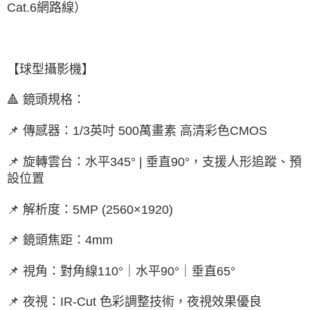
Cat.6網路線）
【球型攝影機】
🔺 鏡頭規格：
📌 傳感器：1/3英吋 500萬畫素 高清彩色CMOS
📌 旋轉雲台：水平345° | 垂直90°，支援人形追蹤、預
設位置
📌 解析度：5MP (2560×1920)
📌 鏡頭焦距：4mm
📌 視角：對角線110°｜水平90°｜垂直65°
📌 夜視：IR-Cut 色彩調整技術，夜視效果優良