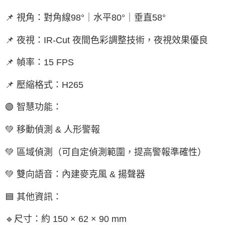
📌 視角：對角線98°｜水平80°｜垂直58°
📌 夜視：IR-Cut 夜間色彩調整技術，夜視效果優良
📌 幀率：15 FPS
📌 壓縮格式：H265
🟢 智慧功能：
💚 移動偵測 & 人形警報
💚 區域偵測（可自定偵測範圍，提高警報準確性）
💚 雙向語音：內建麥克風 & 揚聲器
🟦 其他資訊：
🔹尺寸：約 150 × 62 × 90 mm