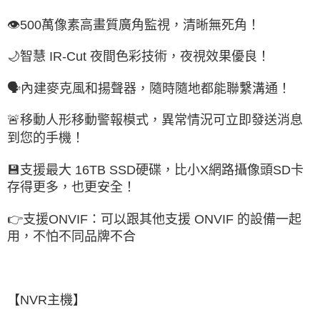
👁️500萬像素高畫質廣角監視，清晰無死角！
🌙智慧 IR-Cut 夜間色彩技術，夜視效果優良！
🗣️內建麥克風和揚聲器，隨時隨地都能聯繫溝通！
🚨移動人形移動警報模式，異常情況可立即發送消息
到您的手機！
💾支援最大 16TB SSD硬碟，比小X網路攝像頭SD卡
存得更多，也更安全！
👉支援ONVIF：可以跟其他支援 ONVIF 的設備一起
用，不怕不同品牌不合
【NVR主機】