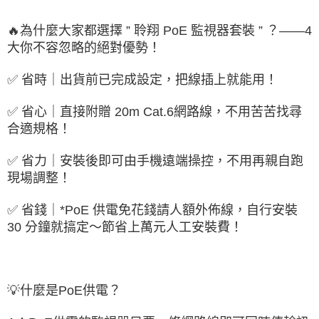
🔥為什麼大家都選擇 ” 聆翔 PoE 監視器套裝 ” ？——4
大你不容忽略的絕對優勢！
✅ 省時｜出貨前已完成設定，把線插上就能用！
✅ 省心｜直接附贈 20m Cat.6網路線，不用苦苦找尋
合適規格！
✅ 省力｜安裝後即可由手機遠端操控，不用再親自跑
現場調整！
✅ 省錢｜*PoE 供電免花錢請人額外佈線，自行安裝
30 分鐘就搞定～節省上萬元人工安裝費！
💡什麼是PoE供電？