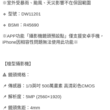
※室外受暴雨、颱風、天災影響不在保固範圍
🔹 型號：DW11201
🔹 BSMI：R45690
※APP功能「攝影機鏡頭預設點」僅支援安卓手機，
iPhone因相容性問題無法使用此功能※
【槍型攝影機】
🔺 鏡頭規格：
📌 傳感器：1/3英吋 500萬畫素 高清彩色CMOS
📌 解析度：5MP (2560×1920)
📌 鏡頭焦距：4mm