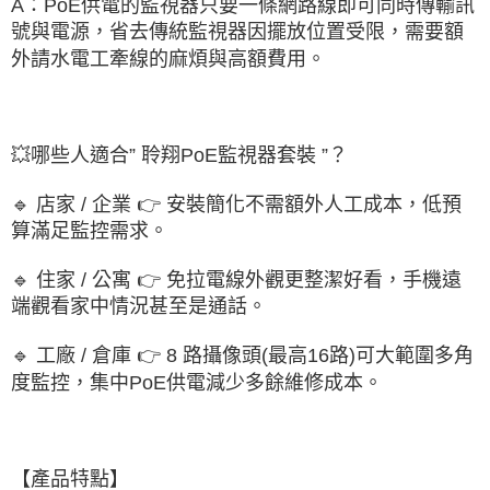
A：PoE供電的監視器只要一條網路線即可同時傳輸訊
號與電源，省去傳統監視器因擺放位置受限，需要額
外請水電工牽線的麻煩與高額費用。
💥哪些人適合” 聆翔PoE監視器套裝 ”？
🔹 店家 / 企業 👉 安裝簡化不需額外人工成本，低預
算滿足監控需求。
🔹 住家 / 公寓 👉 免拉電線外觀更整潔好看，手機遠
端觀看家中情況甚至是通話。
🔹 工廠 / 倉庫 👉 8 路攝像頭(最高16路)可大範圍多角
度監控，集中PoE供電減少多餘維修成本。
【產品特點】