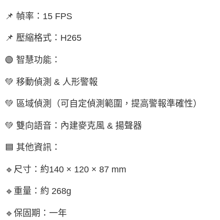
📌 幀率：15 FPS
📌 壓縮格式：H265
🟢 智慧功能：
💚 移動偵測 & 人形警報
💚 區域偵測（可自定偵測範圍，提高警報準確性）
💚 雙向語音：內建麥克風 & 揚聲器
🟦 其他資訊：
🔹尺寸：約140 × 120 × 87 mm
🔹重量：約 268g
🔹保固期：一年