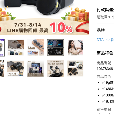
付款與運
超取滿NT$
付款方式
品牌
信用卡一
DTAudio
超商取貨
商品特色
LINE Pay
商品編號
Apple Pay
10678348
商品特色
街口支付
✅ 9
悠遊付
✅ 48
✅ 3
Google Pa
✅ 即
ATM付款
銷售重點