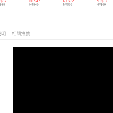
T$37
NT$47
NT$72
NT$57
高
$38
NT$49
NT$75
NT$59
說明
相關推薦