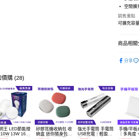
街口支付
空間擴
悠遊付
銷售重點
可擴充容
Google Pa
ATM付款
商品相關分
運送方式
爆款行李箱
分享
爆款行李箱
宅配
每筆NT$6
價購 (28)
外島宅配
每筆NT$1
明王 LED節能燈
矽膠耳機收納包 收
強光手電筒 手電筒
手機/平板
 10W 13W 16W
納盒 迷你隨身包｜
USB充電｜輕盈易
｜多角度
三種色溫、CP值
可水洗、抗衝擊
攜、生活防水