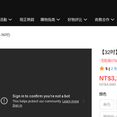
活動
現正熱銷
購物指南
好物評比
商務合作
-36吋)
【32
宅配滿NT$
5 (
2
NT$3,
NT$3,990
顏色
黑色
雙開版–