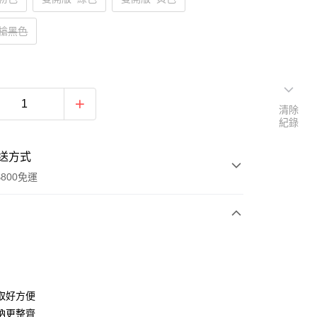
–槍黑色
清除
紀錄
送方式
800免運
次付款
取好方便
納更整齊