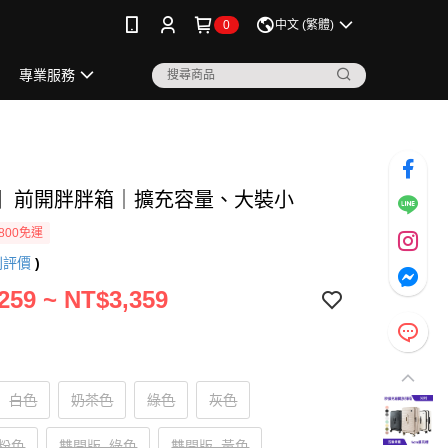
0
中文 (繁體)
專業服務
吋】前開胖胖箱｜擴充容量、大裝小
800免運
則評價
)
259 ~ NT$3,359
白色
奶茶色
綠色
灰色
粉色
雙開版–綠色
雙開版–黃色