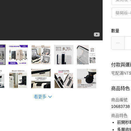
雙開版
數量
付款與運
宅配滿NT$
付款方式
商品特色
看更多
信用卡一
商品編號
10683738
LINE Pay
商品特色
Apple Pay
前開秒
多層收