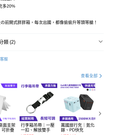
充多20%
量の前開式胖胖箱，每次出國，都像偷偷升等頭等艙！
y
類 (2)
&出遊用品
Odyssey行李箱胖胖箱 (24-36吋)
客服
&出遊用品
前開式行李箱
0，滿NT$800(含以上)免運費
查看全部
00
桌面支架
行李箱吊帶｜一壓
萬國旅行充｜氮化
尼龍編織帶 電子
、可折疊
一扣、解放雙手
鎵、PD快充
李秤｜輕巧設計、
最大測重50Kg