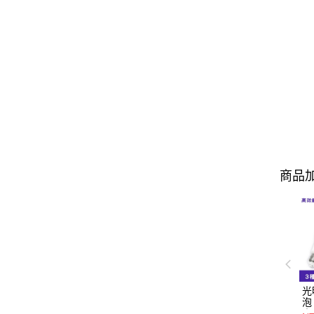
商品加
光
泡
｜