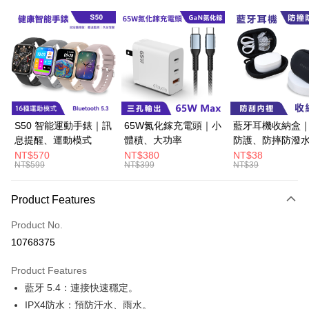
Convenience Store Pickup and Pay
LINE Pay
Apple Pay
JKOPAY
Easy Wallet
S50 智能運動手錶｜訊
65W氮化鎵充電頭｜小
藍牙耳機收納盒
息提醒、運動模式
體積、大功率
防護、防摔防潑
Google Pay
NT$570
NT$380
NT$38
NT$599
NT$399
NT$39
ATM Transfer
Shipping Method
Product Features
全家取貨付款
Product No.
NT$60/order | Free shipping on orders of NT$499 or more
10768375
付款後全家取貨
Product Features
NT$60/order | Free shipping on orders of NT$499 or more
藍牙 5.4：連接快速穩定。
IPX4防水：預防汗水、雨水。