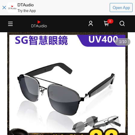
DTAudio
Open App
Try the App
0
1
/
10