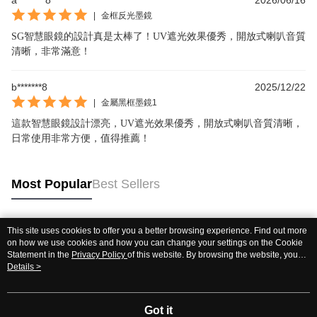
a********8
2026/06/16
|
金框反光墨鏡
SG智慧眼鏡的設計真是太棒了！UV遮光效果優秀，開放式喇叭音質
清晰，非常滿意！
b*******8
2025/12/22
|
金屬黑框墨鏡1
這款智慧眼鏡設計漂亮，UV遮光效果優秀，開放式喇叭音質清晰，
日常使用非常方便，值得推薦！
Most Popular
Best Sellers
This site uses cookies to offer you a better browsing experience. Find out more
Popular Tags
on how we use cookies and how you can change your settings on the Cookie
Statement in the
Privacy Policy
of this website. By browsing the website, you
agree to our use of cookies as described in our Cookie Statement.
Details >
Got it