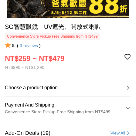
SG智慧眼鏡｜UV遮光、開放式喇叭
Convenience Store Pickup Free Shipping from NT$499
5
(
3
reviews
)
NT$259 ~ NT$479
NT$990 ~ NT$1,290
Choose a product option
Payment And Shipping
Convenience Store Pickup Free Shipping from NT$499
Payment Method
Credit Card (Full Payment)
Add-On Deals (19)
View All