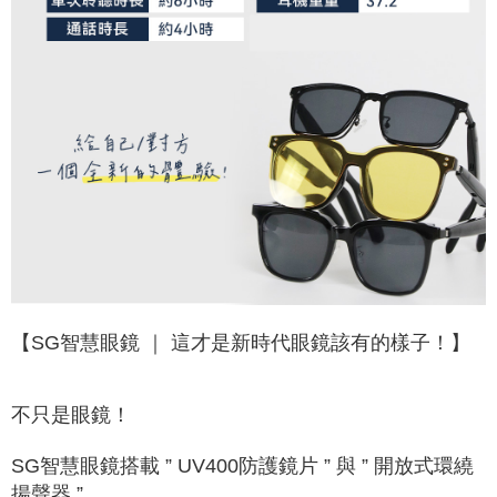
【SG智慧眼鏡 ｜ 這才是新時代眼鏡該有的樣子！】
不只是眼鏡！
SG智慧眼鏡搭載 ” UV400防護鏡片 ” 與 ” 開放式環繞
揚聲器 ”