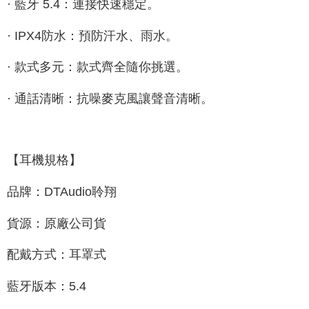
· 藍牙 5.4：連接快速穩定。
· IPX4防水：預防汗水、雨水。
· 款式多元：款式齊全隨你挑選。
· 通話清晰：抗噪麥克風讓聲音清晰。
【耳機規格】
品牌：DTAudio聆翔
貨源：原廠公司貨
配戴方式：耳罩式
藍牙版本：5.4