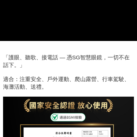
「護眼、聽歌、接電話 — 憑SG智慧眼鏡，一切不在
話下。」
適合：注重安全、戶外運動、爬山露營、行車駕駛、
海灘活動、送禮。