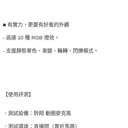
■ 有實力，更要有好看的外觀
- 高達 10 種 RGB 燈效。
- 支援靜態單色、漸變、輪轉、閃爍模式。
【使用評測】
．測試設備：聆翔 動圈麥克風
．測試環境：直播間（靠近馬路）