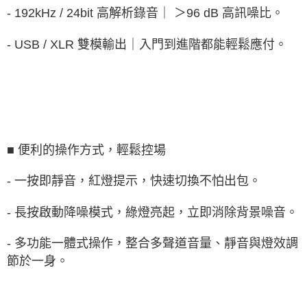
- 192kHz / 24bit 高解析錄音｜ ＞96 dB 高訊噪比。
- USB / XLR 雙模輸出｜入門到進階都能輕鬆應付。
■ 便利的操作方式，輕鬆控場
- 一按即靜音，紅燈提示，快速切換不怕出包。
- 長按啟動降噪模式，綠燈亮起，立即消除背景噪音。
- 多功能一體式操作，整合多聲道音量、靜音與燈效調
節於一身。