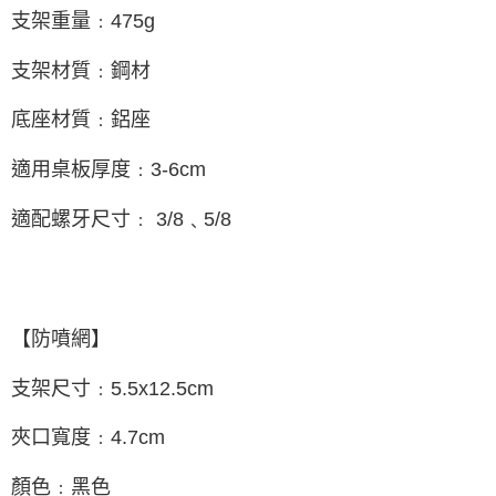
支架重量﹕475g
支架材質﹕鋼材
底座材質﹕鋁座
適用桌板厚度﹕3-6cm
適配螺牙尺寸﹕ 3/8﹑5/8
【防噴網】
支架尺寸﹕5.5x12.5cm
夾口寬度﹕4.7cm
顏色﹕黑色