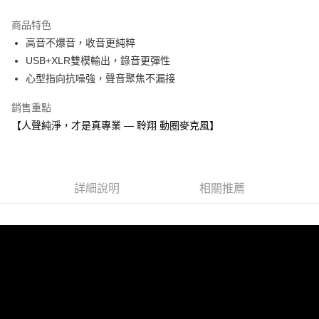
萊爾富取貨付款
商品特色
每筆NT$60，滿NT$598(含以上)免運費
高音不爆音，收音更純粹
付款後萊爾富取貨
USB+XLR雙模輸出，錄音更彈性
每筆NT$60，滿NT$598(含以上)免運費
心型指向抗噪強，聲音聚焦不漏接
7-11取貨付款
銷售重點
每筆NT$60，滿NT$598(含以上)免運費
【人聲純淨，才是真專業 — 聆翔 動圈麥克風】
付款後7-11取貨
每筆NT$60，滿NT$598(含以上)免運費
詳細說明
相關推薦
宅配
每筆NT$60，滿NT$800(含以上)免運費
外島宅配
每筆NT$100