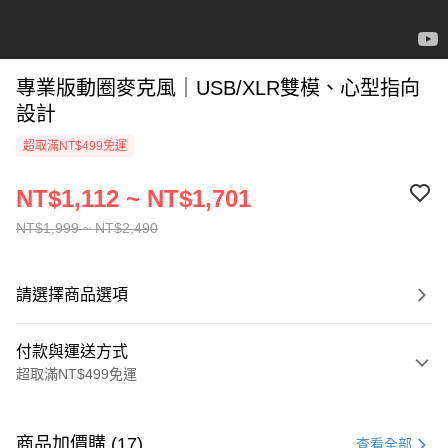
專業版動圈麥克風｜USB/XLR雙模、心型指向
設計
超取滿NT$499免運
NT$1,112 ~ NT$1,701
NT$1,999 ~ NT$2,490
請選擇商品選項
付款與運送方式
超取滿NT$499免運
付款方式
信用卡一次付款
商品加價購 (17)
查看全部