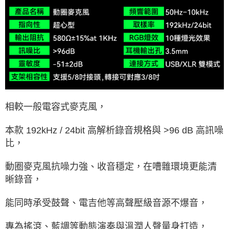
相較一般電容式麥克風，
本款 192kHz / 24bit 高解析錄音規格與 >96 dB 高訊噪
比，
動圈麥克風抗噪力強、收音穩定，在嘈雜環境更能清
晰錄音，
能同時承受鼓聲、電吉他等高聲壓級音源不爆音，
專為搖滾、藍調等動態演奏與溫潤人聲量身打造，