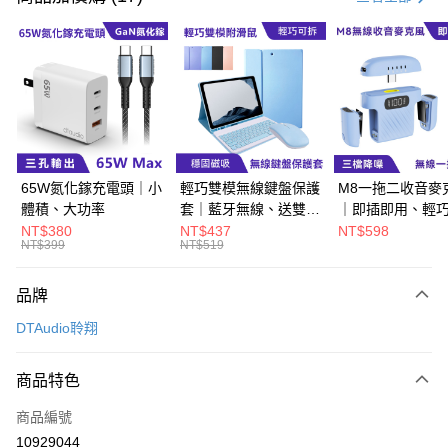
超商取貨付款
LINE Pay
Apple Pay
街口支付
悠遊付
65W氮化鎵充電頭｜小
輕巧雙模無線鍵盤保護
M8一拖二收音麥
體積、大功率
套｜藍牙無線、送雙模
｜即插即用、輕
Google Pay
滑鼠
帶
NT$380
NT$437
NT$598
NT$399
NT$519
ATM付款
品牌
運送方式
DTAudio聆翔
全家取貨付款
每筆NT$60，滿NT$499(含以上)免運費
商品特色
付款後全家取貨
商品編號
每筆NT$60，滿NT$499(含以上)免運費
10929044