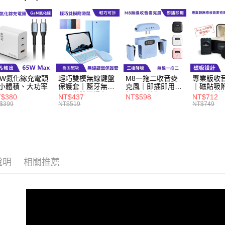
萊爾富取
每筆NT$6
付款後萊
每筆NT$6
5W氮化鎵充電頭
輕巧雙模無線鍵盤
M8一拖二收音麥
專業版收
7-11取貨
小體積、大功率
保護套｜藍牙無
克風｜即插即用、
｜磁貼吸
每筆NT$6
線、送雙模滑鼠
輕巧好攜帶
300M傳輸
$380
NT$437
NT$598
NT$712
$399
NT$519
NT$749
付款後7-1
每筆NT$6
宅配
每筆NT$6
說明
相關推薦
外島宅配
每筆NT$1