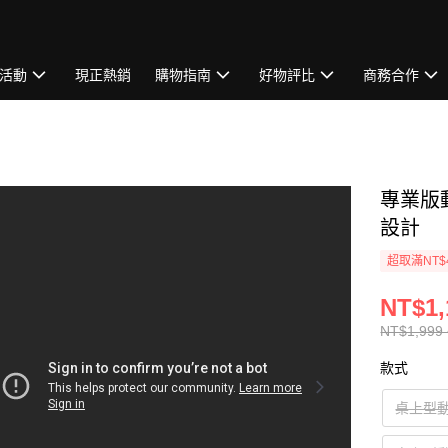
活動
現正熱銷
購物指南
好物評比
商務合作
專業版
設計
超取滿NT$
NT$1,
NT$1,999 
款式
桌上型