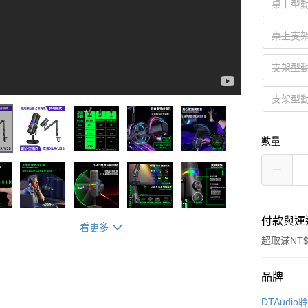
桌上型
桌上支
支架型
支架型
數量
付款與運
看更多
超取滿NT$
付款方式
品牌
信用卡一
DTAudio