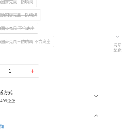
動圈麥克風＋防噴網
架動圈麥克風＋防噴網
動圈麥克風 不含底座
動圈麥克風＋防噴網 不含底座
清除
紀錄
送方式
499免運
次付款
聆翔