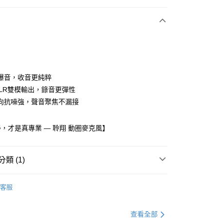
付款
爆音，收音更純粹
+XLR雙模輸出，錄音更彈性
向抗噪強，聲音聚焦不漏接
y
，才是真專業 — 聆翔 動圈麥克風】
類 (1)
付款
圈麥克風/無線麥克風
動圈式麥克風
0，滿NT$499(含以上)免運費
客服
家取貨
查看全部
0，滿NT$499(含以上)免運費