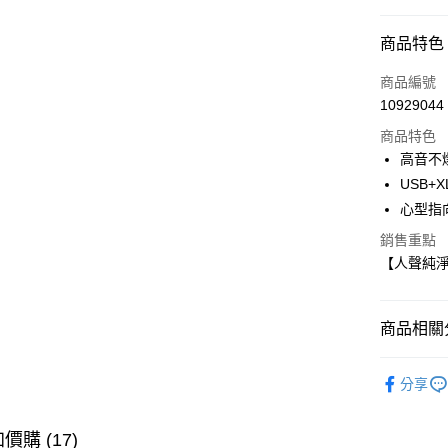
超商取貨
商品特色
LINE Pay
商品編號
Apple Pay
10929044
商品特色
街口支付
高音不
悠遊付
USB
心型指
Google Pa
銷售重點
ATM付款
【人聲純淨
運送方式
商品相關分
全家取貨
麥克風/動
每筆NT$6
分享
付款後全
價購 (17)
每筆NT$6