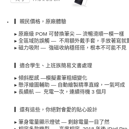
▎親民價格，原廠體驗
▸ 原廠級 POM 可替換筆尖 — 流暢滑順一模一樣
▸ 全區域防誤觸 —  不用額外戴手套，手放著寫就
▸ 磁力吸附 —  強磁收納穩搭搭，根本不可能不見
▎適合學生、上班族簡易文書處理
▸ 傾斜壓感 —模擬畫筆粗細變化
▸ 懸浮繪圖輔助 — 自動繪製精準直線，一氣呵成
▸ 長續航 —  充電一次，連續待機 3 個月
▎還有這些，你絕對會愛的貼心設計
▸ 筆身電量顯示燈號 — 剩餘電量一目了然