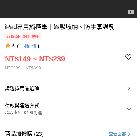
iPad專用觸控筆｜磁吸收納、防手掌誤觸
超取滿NT$499免運
5
(
1
則評價
)
NT$149 ~ NT$239
NT$299 ~ NT$399
請選擇商品選項
付款與運送方式
超取滿NT$499免運
付款方式
信用卡一次付款
商品加價購 (23)
查看全部