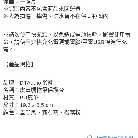
保固：一個月
※保固內容不包含商品來回運費
※人為損傷、摔傷、浸水皆不在保固範圍內
※請勿使用快充頭，以免造成電池損耗，影響使用壽
命，請使用非快充充電頭或電腦/筆電USB埠進行充
電。
【產品規格】
品牌：DTAudio 聆翔
名稱：皮革觸控筆保護套
材質：PU皮革
尺寸：19.3 x 3.5 cm
顏色：墨影黑、霧石灰、櫻霧粉
顯示電腦版詳細說明