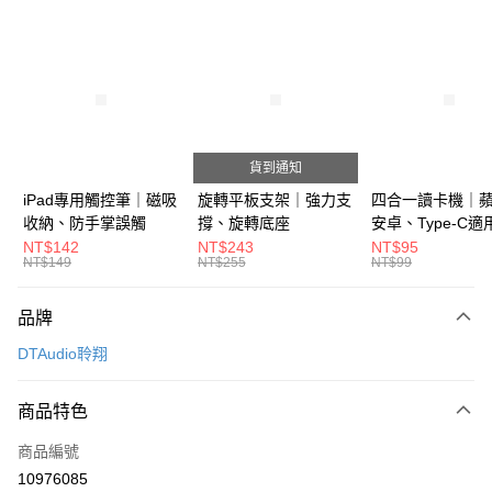
超商取貨付款
LINE Pay
Apple Pay
街口支付
貨到通知
悠遊付
iPad專用觸控筆｜磁吸
旋轉平板支架｜強力支
四合一讀卡機｜
收納、防手掌誤觸
撐、旋轉底座
安卓、Type-C適
Google Pay
NT$142
NT$243
NT$95
NT$149
NT$255
NT$99
ATM付款
品牌
運送方式
DTAudio聆翔
全家取貨付款
每筆NT$60，滿NT$499(含以上)免運費
商品特色
付款後全家取貨
商品編號
每筆NT$60，滿NT$499(含以上)免運費
10976085