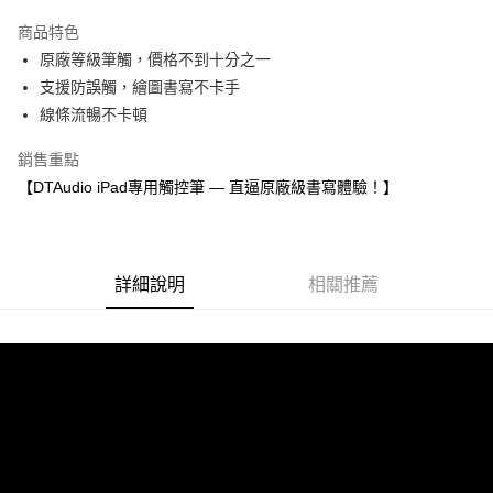
萊爾富取貨付款
商品特色
每筆NT$60，滿NT$598(含以上)免運費
原廠等級筆觸，價格不到十分之一
付款後萊爾富取貨
支援防誤觸，繪圖書寫不卡手
每筆NT$60，滿NT$598(含以上)免運費
線條流暢不卡頓
7-11取貨付款
銷售重點
每筆NT$60，滿NT$598(含以上)免運費
【DTAudio iPad專用觸控筆 — 直逼原廠級書寫體驗！】
付款後7-11取貨
每筆NT$60，滿NT$598(含以上)免運費
詳細說明
相關推薦
宅配
每筆NT$60，滿NT$800(含以上)免運費
外島宅配
每筆NT$100