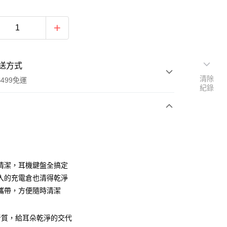
送方式
清除
499免運
紀錄
次付款
付款
清潔，耳機鍵盤全搞定
入的充電倉也清得乾淨
攜帶，方便隨時清潔
音質，給耳朵乾淨的交代