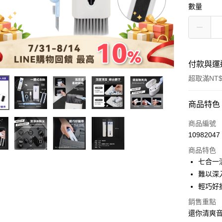
數量
付款與運
超取滿NT$
付款方式
商品特色
信用卡一
商品編號
10982047
超商取貨
商品特色
LINE Pay
七合一
難以深
Apple Pay
輕巧好
街口支付
銷售重點
還你清爽
悠遊付