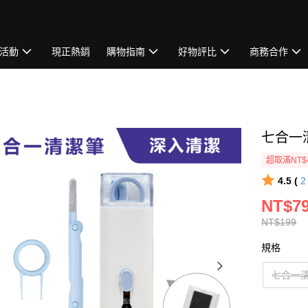
活動
現正熱銷
購物指南
好物評比
商務合作
七合一
超取滿NT$
4.5 (
NT$7
NT$199
規格
七合一