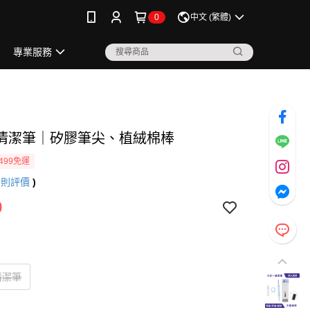
0
中文 (繁體)
專業服務
清潔筆｜矽膠筆尖、植絨棉棒
499免運
2
則評價
)
9
清潔筆