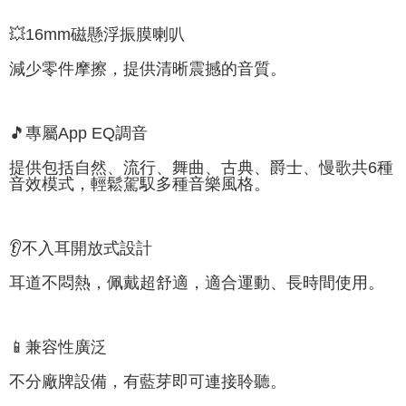
💥16mm磁懸浮振膜喇叭
減少零件摩擦，提供清晰震撼的音質。
🎵專屬App EQ調音
提供包括自然、流行、舞曲、古典、爵士、慢歌共6種
音效模式，輕鬆駕馭多種音樂風格。
👂不入耳開放式設計
耳道不悶熱，佩戴超舒適，適合運動、長時間使用。
📱兼容性廣泛
不分廠牌設備，有藍芽即可連接聆聽。