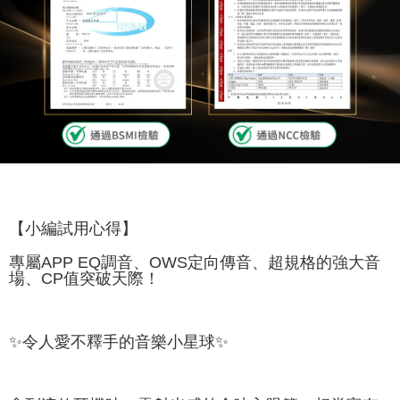
【小編試用心得】
專屬APP EQ調音、OWS定向傳音、超規格的強大音
場、CP值突破天際！
✨令人愛不釋手的音樂小星球✨