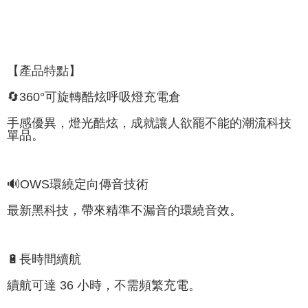
【產品特點】
🔄360°可旋轉酷炫呼吸燈充電倉
手感優異，燈光酷炫，成就讓人欲罷不能的潮流科技
單品。
🔊OWS環繞定向傳音技術
最新黑科技，帶來精準不漏音的環繞音效。
🔋長時間續航
續航可達 36 小時，不需頻繁充電。