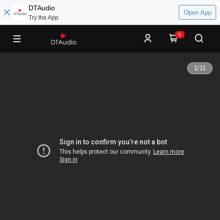
DTAudio
Open App
Try the App
0
1
/
11