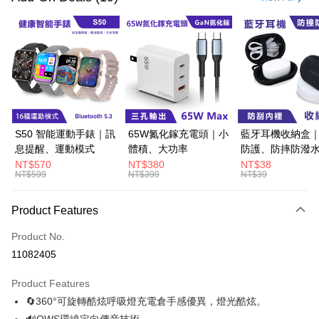
Convenience Store Pickup and Pay
LINE Pay
Apple Pay
JKOPAY
Easy Wallet
S50 智能運動手錶｜訊
65W氮化鎵充電頭｜小
藍牙耳機收納盒
息提醒、運動模式
體積、大功率
防護、防摔防潑
Google Pay
NT$570
NT$380
NT$38
NT$599
NT$399
NT$39
ATM Transfer
Shipping Method
Product Features
全家取貨付款
Product No.
NT$60/order | Free shipping on orders of NT$499 or more
11082405
付款後全家取貨
Product Features
NT$60/order | Free shipping on orders of NT$499 or more
🔄360°可旋轉酷炫呼吸燈充電倉手感優異，燈光酷炫。
🔊OWS環繞定向傳音技術。