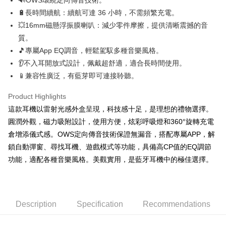
萊爾富取貨付款
🔋長時間續航：續航可達 36 小時，不需頻繁充電。
NT$60/order | Free shipping on orders of NT$598 or more
💥16mm磁懸浮振膜喇叭：減少零件摩擦，提供清晰震撼的音
付款後萊爾富取貨
質。
NT$60/order | Free shipping on orders of NT$598 or more
🎵專屬App EQ調音，輕鬆駕馭多種音樂風格。
👂不入耳開放式設計，佩戴超舒適，適合長時間使用。
7-11取貨付款
📱兼容性廣泛，有藍芽即可連接聆聽。
NT$60/order | Free shipping on orders of NT$598 or more
Product Highlights
付款後7-11取貨
這款耳機以雷射光感外盒呈現，科技感十足，是理想的禮物選擇。
NT$60/order | Free shipping on orders of NT$598 or more
圓潤外觀，磁力吸附設計，使用方便，炫彩呼吸燈和360°旋轉充電
宅配
倉增添儀式感。OWS定向傳音技術保證無漏音，搭配專屬APP，解
NT$60/order | Free shipping on orders of NT$800 or more
鎖自動彈窗、尋找耳機、遊戲模式等功能，具備高CP值的EQ調節
功能，適配各種音樂風格。美觀實用，是藍牙耳機中的極佳選擇。
外島宅配
NT$100/order
Description
Specification
Recommendations