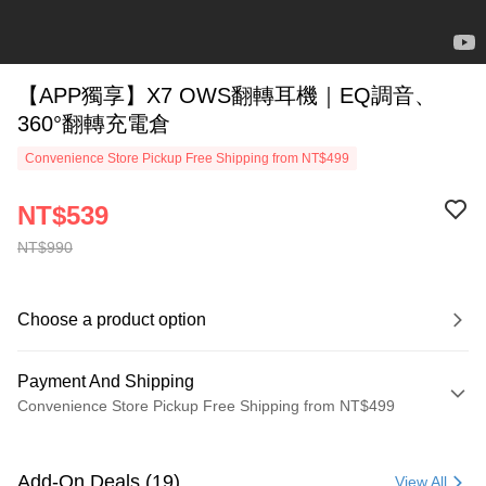
【APP獨享】X7 OWS翻轉耳機｜EQ調音、
360°翻轉充電倉
Convenience Store Pickup Free Shipping from NT$499
NT$539
NT$990
Choose a product option
Payment And Shipping
Convenience Store Pickup Free Shipping from NT$499
Payment Method
Credit Card (Full Payment)
Add-On Deals (19)
View All