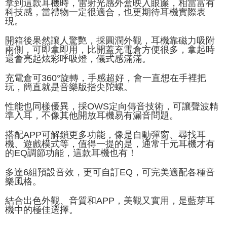
拿到這款耳機時，雷射光感外盒映入眼簾，相當富有
科技感，當禮物一定很適合，也更期待耳機實際表
現。
開箱後果然讓人驚艷，採圓潤外觀，耳機靠磁力吸附
兩側，可即拿即用，比開蓋充電倉方便很多，拿起時
還會亮起炫彩呼吸燈，儀式感滿滿。
充電倉可360°旋轉，手感超好，會一直想在手裡把
玩，簡直就是音樂版指尖陀螺。
性能也同樣優異，採OWS定向傳音技術，可讓聲波精
準入耳，不像其他開放耳機易有漏音問題。
搭配APP可解鎖更多功能，像是自動彈窗、尋找耳
機、遊戲模式等，值得一提的是，通常千元耳機才有
的EQ調節功能，這款耳機也有！
多達6組預設音效，更可自訂EQ，可完美適配各種音
樂風格。
結合出色外觀、音質和APP，美觀又實用，是藍芽耳
機中的極佳選擇。