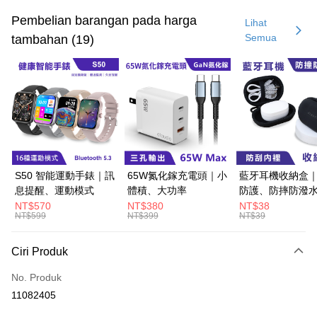
Kad Kredit (Bayaran Penuh)
Pembelian barangan pada harga
Lihat
Semua
tambahan (19)
Pengambilan di Kedai Serbaneka
LINE Pay
Apple Pay
JKOPAY
Easy Wallet
Google Pay
S50 智能運動手錶｜訊
65W氮化鎵充電頭｜小
藍牙耳機收納盒
息提醒、運動模式
體積、大功率
防護、防摔防潑
Pemindahan ATM
NT$570
NT$380
NT$38
NT$599
NT$399
NT$39
Pilihan Penghantaran
Ciri Produk
全家取貨付款
NT$60/pesanan | Penghantaran percuma untuk pesanan
No. Produk
NT$499 atau lebih
11082405