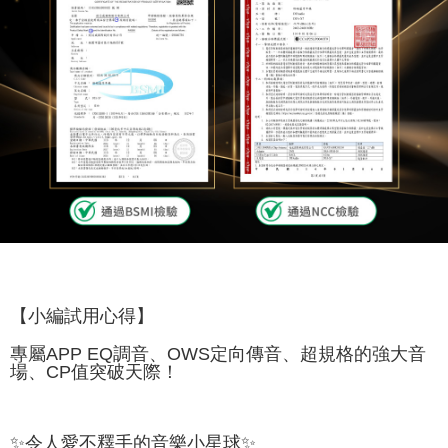
【小編試用心得】
專屬APP EQ調音、OWS定向傳音、超規格的強大音
場、CP值突破天際！
✨令人愛不釋手的音樂小星球✨