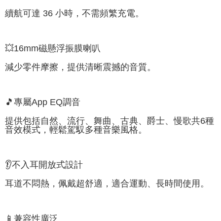
續航可達 36 小時，不需頻繁充電。
💥16mm磁懸浮振膜喇叭
減少零件摩擦，提供清晰震撼的音質。
🎵專屬App EQ調音
提供包括自然、流行、舞曲、古典、爵士、慢歌共6種
音效模式，輕鬆駕馭多種音樂風格。
👂不入耳開放式設計
耳道不悶熱，佩戴超舒適，適合運動、長時間使用。
📱兼容性廣泛