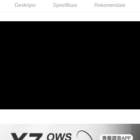
Deskripsi
Spesifikasi
Rekomendasi
NT$60/pesanan | Penghantaran percuma untuk pesanan
NT$800 atau lebih
外島宅配
NT$100/pesanan