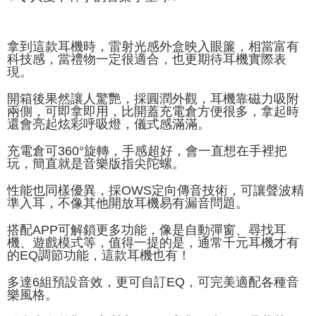
拿到這款耳機時，雷射光感外盒映入眼簾，相當富有
科技感，當禮物一定很適合，也更期待耳機實際表
現。
開箱後果然讓人驚艷，採圓潤外觀，耳機靠磁力吸附
兩側，可即拿即用，比開蓋充電倉方便很多，拿起時
還會亮起炫彩呼吸燈，儀式感滿滿。
充電倉可360°旋轉，手感超好，會一直想在手裡把
玩，簡直就是音樂版指尖陀螺。
性能也同樣優異，採OWS定向傳音技術，可讓聲波精
準入耳，不像其他開放耳機易有漏音問題。
搭配APP可解鎖更多功能，像是自動彈窗、尋找耳
機、遊戲模式等，值得一提的是，通常千元耳機才有
的EQ調節功能，這款耳機也有！
多達6組預設音效，更可自訂EQ，可完美適配各種音
樂風格。