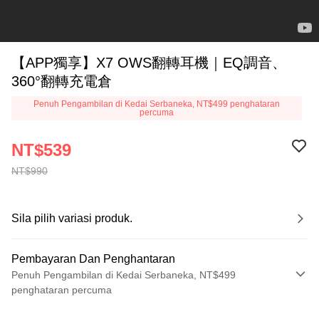
【APP獨享】X7 OWS翻轉耳機｜EQ調音、
360°翻轉充電倉
Penuh Pengambilan di Kedai Serbaneka, NT$499 penghataran
percuma
NT$539
NT$990
Sila pilih variasi produk.
Pembayaran Dan Penghantaran
Penuh Pengambilan di Kedai Serbaneka, NT$499
penghataran percuma
Kaedah Pembayaran