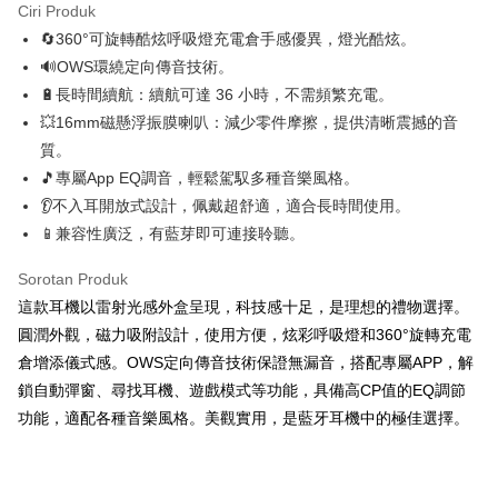
付款後全家取貨
Ciri Produk
NT$60/pesanan | Penghantaran percuma untuk pesanan
🔄360°可旋轉酷炫呼吸燈充電倉手感優異，燈光酷炫。
NT$499 atau lebih
🔊OWS環繞定向傳音技術。
🔋長時間續航：續航可達 36 小時，不需頻繁充電。
萊爾富取貨付款
💥16mm磁懸浮振膜喇叭：減少零件摩擦，提供清晰震撼的音
NT$60/pesanan | Penghantaran percuma untuk pesanan
質。
NT$598 atau lebih
🎵專屬App EQ調音，輕鬆駕馭多種音樂風格。
付款後萊爾富取貨
👂不入耳開放式設計，佩戴超舒適，適合長時間使用。
NT$60/pesanan | Penghantaran percuma untuk pesanan
📱兼容性廣泛，有藍芽即可連接聆聽。
NT$598 atau lebih
Sorotan Produk
7-11取貨付款
這款耳機以雷射光感外盒呈現，科技感十足，是理想的禮物選擇。
NT$60/pesanan | Penghantaran percuma untuk pesanan
圓潤外觀，磁力吸附設計，使用方便，炫彩呼吸燈和360°旋轉充電
NT$598 atau lebih
倉增添儀式感。OWS定向傳音技術保證無漏音，搭配專屬APP，解
鎖自動彈窗、尋找耳機、遊戲模式等功能，具備高CP值的EQ調節
付款後7-11取貨
功能，適配各種音樂風格。美觀實用，是藍牙耳機中的極佳選擇。
NT$60/pesanan | Penghantaran percuma untuk pesanan
NT$598 atau lebih
宅配