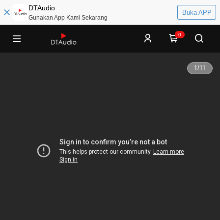
DTAudio
Buka APP
Gunakan App Kami Sekarang
0
1
/
11