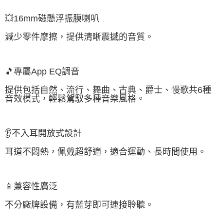
💥16mm磁懸浮振膜喇叭
減少零件摩擦，提供清晰震撼的音質。
🎵專屬App EQ調音
提供包括自然、流行、舞曲、古典、爵士、慢歌共6種
音效模式，輕鬆駕馭多種音樂風格。
👂不入耳開放式設計
耳道不悶熱，佩戴超舒適，適合運動、長時間使用。
📱兼容性廣泛
不分廠牌設備，有藍芽即可連接聆聽。