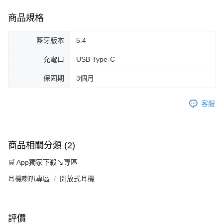
商品規格
藍牙版本
5.4
充電口
USB Type-C
保固期
3個月
客服
商品相關分類 (2)
🛒 App獨家下殺↘專區
耳機喇叭專區
開放式耳機
評價