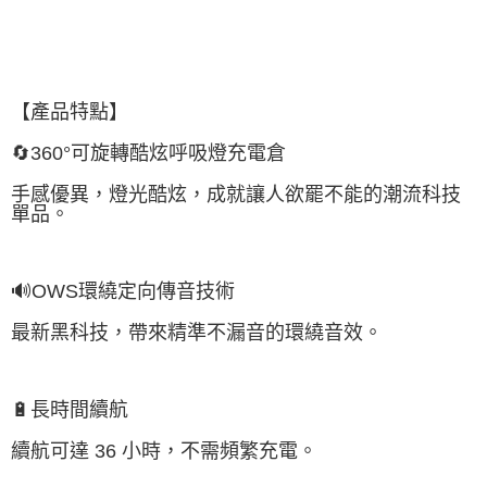
【產品特點】
🔄360°可旋轉酷炫呼吸燈充電倉
手感優異，燈光酷炫，成就讓人欲罷不能的潮流科技
單品。
🔊OWS環繞定向傳音技術
最新黑科技，帶來精準不漏音的環繞音效。
🔋長時間續航
續航可達 36 小時，不需頻繁充電。