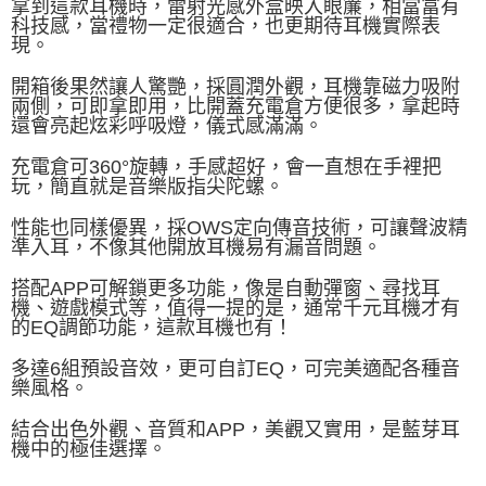
拿到這款耳機時，雷射光感外盒映入眼簾，相當富有
科技感，當禮物一定很適合，也更期待耳機實際表
現。
開箱後果然讓人驚艷，採圓潤外觀，耳機靠磁力吸附
兩側，可即拿即用，比開蓋充電倉方便很多，拿起時
還會亮起炫彩呼吸燈，儀式感滿滿。
充電倉可360°旋轉，手感超好，會一直想在手裡把
玩，簡直就是音樂版指尖陀螺。
性能也同樣優異，採OWS定向傳音技術，可讓聲波精
準入耳，不像其他開放耳機易有漏音問題。
搭配APP可解鎖更多功能，像是自動彈窗、尋找耳
機、遊戲模式等，值得一提的是，通常千元耳機才有
的EQ調節功能，這款耳機也有！
多達6組預設音效，更可自訂EQ，可完美適配各種音
樂風格。
結合出色外觀、音質和APP，美觀又實用，是藍芽耳
機中的極佳選擇。