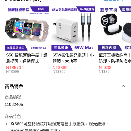
超商取貨付款
LINE Pay
Apple Pay
街口支付
悠遊付
S50 智能運動手錶｜訊
65W氮化鎵充電頭｜小
藍牙耳機收納盒
息提醒、運動模式
體積、大功率
防護、防摔防潑
Google Pay
NT$570
NT$380
NT$38
NT$599
NT$399
NT$39
ATM付款
商品特色
運送方式
商品編號
全家取貨付款
11082405
每筆NT$60，滿NT$499(含以上)免運費
商品特色
付款後全家取貨
🔄360°可旋轉酷炫呼吸燈充電倉手感優異，燈光酷炫。
每筆NT$60，滿NT$499(含以上)免運費
🔊OWS環繞定向傳音技術。