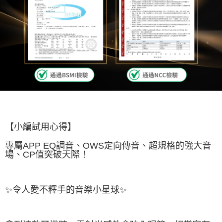
【小編試用心得】
專屬APP EQ調音、OWS定向傳音、超規格的強大音
場、CP值突破天際！
✨令人愛不釋手的音樂小星球✨