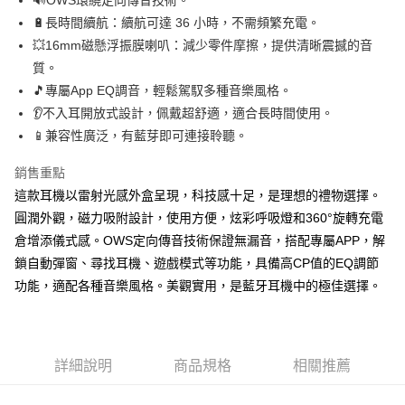
萊爾富取貨付款
🔋長時間續航：續航可達 36 小時，不需頻繁充電。
每筆NT$60，滿NT$598(含以上)免運費
💥16mm磁懸浮振膜喇叭：減少零件摩擦，提供清晰震撼的音
質。
付款後萊爾富取貨
🎵專屬App EQ調音，輕鬆駕馭多種音樂風格。
每筆NT$60，滿NT$598(含以上)免運費
👂不入耳開放式設計，佩戴超舒適，適合長時間使用。
7-11取貨付款
📱兼容性廣泛，有藍芽即可連接聆聽。
每筆NT$60，滿NT$598(含以上)免運費
銷售重點
付款後7-11取貨
這款耳機以雷射光感外盒呈現，科技感十足，是理想的禮物選擇。
每筆NT$60，滿NT$598(含以上)免運費
圓潤外觀，磁力吸附設計，使用方便，炫彩呼吸燈和360°旋轉充電
倉增添儀式感。OWS定向傳音技術保證無漏音，搭配專屬APP，解
宅配
鎖自動彈窗、尋找耳機、遊戲模式等功能，具備高CP值的EQ調節
每筆NT$60，滿NT$800(含以上)免運費
功能，適配各種音樂風格。美觀實用，是藍牙耳機中的極佳選擇。
外島宅配
每筆NT$100
詳細說明
商品規格
相關推薦