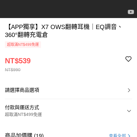
【APP獨享】X7 OWS翻轉耳機｜EQ調音、
360°翻轉充電倉
超取滿NT$499免運
NT$539
NT$990
請選擇商品選項
付款與運送方式
超取滿NT$499免運
付款方式
信用卡一次付款
商品加價購 (19)
查看全部