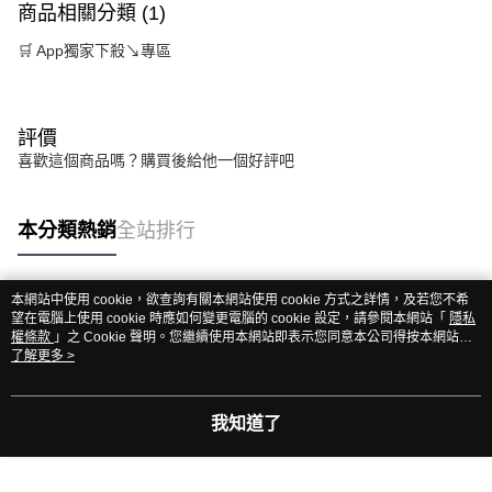
商品相關分類 (1)
🛒 App獨家下殺↘專區
評價
喜歡這個商品嗎？購買後給他一個好評吧
本分類熱銷
全站排行
本網站中使用 cookie，欲查詢有關本網站使用 cookie 方式之詳情，及若您不希
熱門標籤
望在電腦上使用 cookie 時應如何變更電腦的 cookie 設定，請參閱本網站「
隱私
權條款
」之 Cookie 聲明。您繼續使用本網站即表示您同意本公司得按本網站使
用條款之 Cookie 聲明使用 cookie。
了解更多 >
我知道了