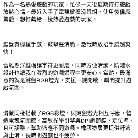
作為一名熱愛遊戲的玩家，忙碌一天後最期待打遊戲
放鬆心情，最近入手了電競鍵盤滑鼠組，使用後備感
驚艷，想推薦給一樣熱愛遊戲的玩家。
鍵盤有機械手感，敲擊聲清脆，激戰時放招手感超爽
快！
雷雕懸浮鍵帽讓字符更耐磨，同時方便清潔。防濺水
設計也讓我在激烈的遊戲過程中更安心。當然，最滿
意的就是鍵盤RGB燈光，支援一鍵開啟，瞬間提升遊
戲氛圍。
滑鼠同樣搭載了RGB彩燈，與鍵盤燈光相互呼應，營
造電競氛圍感。高敏光學引擎與DPI調節鍵，定位準，
且可調整，幫助適應不同遊戲。橡膠塗層更提供舒適
與止滑，長時間遊戲也不疲勞。