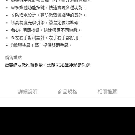
💻多媒體功能按鍵，快速實現各種功能。
💧防潑水設計，預防激烈遊戲時的意外。
🚀高精度光學引擎，滑鼠定位超準確。
🎭DPI調節按鍵，快速適應不同遊戲。
🔄左右手對稱設計，左手右手都好用。
🖱️橡膠塗層工藝，提供舒適手感。
銷售重點
電競網友激推熱銷款，炫酷RGB戰神就是你🌈
詳細說明
商品規格
相關推薦