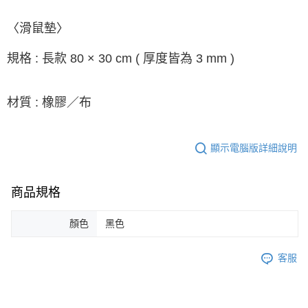
〈滑鼠墊〉
規格 : 長款 80 × 30 cm ( 厚度皆為 3 mm )
材質 : 橡膠／布
顯示電腦版詳細說明
商品規格
顏色
黑色
客服