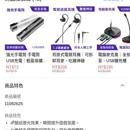
LINE Pay
Apple Pay
街口支付
悠遊付
Google Pay
強光手電筒 手電筒
耳掛式電競耳機｜可拆
電腦麥克風｜全
USB充電｜輕盈易攜、
卸耳麥、吃雞神器
音、USB擴充槽
ATM付款
生活防水
NT$72
NT$205
NT$195
NT$75
NT$215
NT$205
運送方式
商品特色
宅配
每筆NT$60，滿NT$800(含以上)免運費
商品編號
11082625
外島宅配
每筆NT$100
商品特色
🌈酷炫燈光效果，瞬間提升遊戲氛圍。
👍機械手感鍵盤回彈有力，提升遊戲體驗。