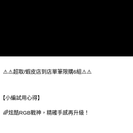
⚠️⚠️超取/蝦皮店到店單筆限購6組⚠️⚠️
【小編試用心得】
🌈炫酷RGB戰神，精確手感再升級！