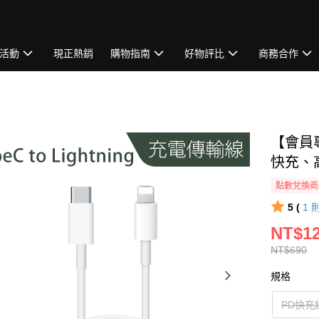
活動
現正熱銷
購物指南
好物評比
商務合作
【會員專屬
快充、
點數兌換商
5 (
1
NT$1
NT$690
規格
PD快充