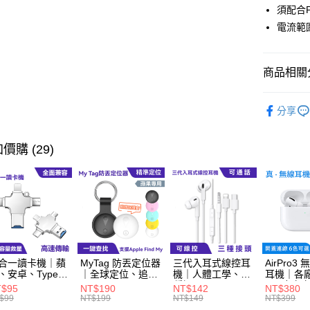
LINE Pay
須配合
電流範圍
Apple Pay
街口支付
商品相關分
悠遊付
【寵粉限
Google Pa
分享
ATM付款
價購 (29)
運送方式
全家取貨
每筆NT$6
付款後全
合一讀卡機｜蘋
MyTag 防丟定位器
三代入耳式線控耳
AirPro3
每筆NT$6
、安卓、Type-C
｜全球定位、追蹤
機｜人體工學、三
耳機｜各
用
器
種插頭
用、輕觸
T$95
NT$190
NT$142
NT$380
萊爾富取
$99
NT$199
NT$149
NT$399