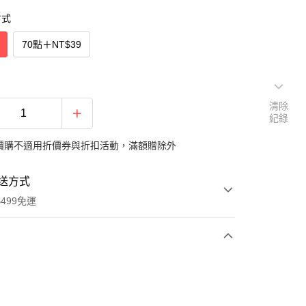
方式
70點
＋
NT$39
清除
紀錄
價購不適用折價券與折扣活動，滿額贈除外
送方式
499免運
次付款
付款