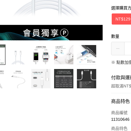
選擇購買
NT$129
數量
※
點數加
付款與運
超取滿NT$
付款方式
商品特色
信用卡一
商品編號
11310646
超商取貨
商品特色