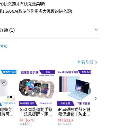
PD快充頭才有快充效果喔!
1.5A-5A(取決於你用多大瓦數的快充頭)
類 (1)
定】會員專屬點數兌換
y
客服
查看全部
付款
0，滿NT$499(含以上)免運費
家取貨
 無線藍芽
S50 智能運動手錶
iPad磁吸式藍牙鍵
POCKET10000口
0，滿NT$499(含以上)免運費
廠牌可
｜訊息提醒、運動
盤保護套｜防止碰
袋行動電源｜直插
操作
模式
撞、輕鬆攜帶
式Type-C插頭、
NT$570
NT$313
NT$475
貨付款
PD快充
NT$599
NT$329
NT$499