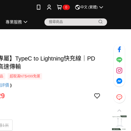
0
中文 (繁體)
專業服務
】TypeC to Lightning快充線｜PD
高速傳輸
品
超取滿NT$499免運
則評價
)
29
線1米