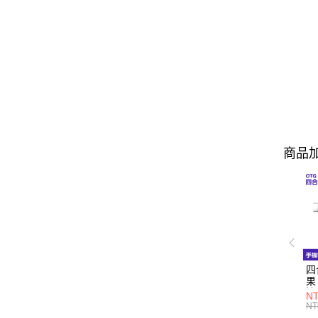
商品加
四
果
適
N
NT