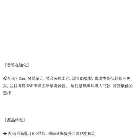
【音質在強化】
🎧配備7.2mm發聲單元, 聲音表現出色, 調音師監製, 實現中高低頻都不失
真, 並且擁有DSP降噪去除環境雜音。 絕對是無線耳機入門款, 音質最佳的
選擇
【產品特色】
❤️ 配備最新藍牙5.0晶片, 傳輸速率提升且連結更穩定