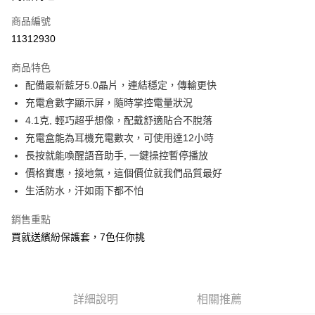
商品編號
全家取貨付款
11312930
每筆NT$60，滿NT$499(含以上)免運費
商品特色
付款後全家取貨
配備最新藍牙5.0晶片，連結穩定，傳輸更快
每筆NT$60，滿NT$499(含以上)免運費
充電倉數字顯示屏，隨時掌控電量狀況
萊爾富取貨付款
4.1克, 輕巧超乎想像，配戴舒適貼合不脫落
每筆NT$60，滿NT$598(含以上)免運費
充電盒能為耳機充電數次，可使用達12小時
長按就能喚醒語音助手, 一鍵操控暫停播放
付款後萊爾富取貨
價格實惠，接地氣，這個價位就我們品質最好
每筆NT$60，滿NT$598(含以上)免運費
生活防水，汗如雨下都不怕
7-11取貨付款
銷售重點
每筆NT$60，滿NT$598(含以上)免運費
買就送繽紛保護套，7色任你挑
付款後7-11取貨
每筆NT$60，滿NT$598(含以上)免運費
宅配
詳細說明
相關推薦
每筆NT$60，滿NT$800(含以上)免運費