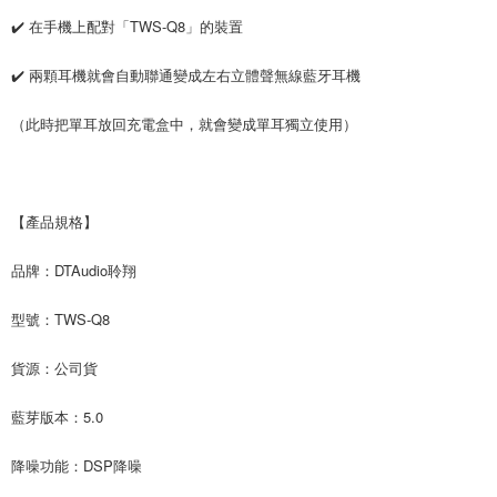
✔️ 在手機上配對「TWS-Q8」的裝置
✔️ 兩顆耳機就會自動聯通變成左右立體聲無線藍牙耳機
（此時把單耳放回充電盒中，就會變成單耳獨立使用）
【產品規格】
品牌：DTAudio聆翔
型號：TWS-Q8
貨源：公司貨
藍芽版本：5.0
降噪功能：DSP降噪