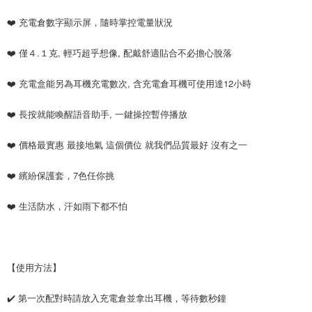
❤️ 充電倉數字顯示屏，隨時掌控電量狀況
❤️ 僅４.１克, 輕巧超乎想像, 配戴舒適貼合不必擔心脫落
❤️ 充電盒能另為耳機充電數次, 含充電倉耳機可使用達12小時
❤️ 長按就能喚醒語音助手, 一鍵操控暫停播放
❤️ 價格最實惠 最接地氣 這個價位 就我們品質最好 沒有之一
❤️ 繽紛保護套，7色任你挑
❤️ 生活防水，汗如雨下都不怕
【使用方法】
✔️ 第一次配對時請放入充電倉並拿出耳機，等待數秒鐘