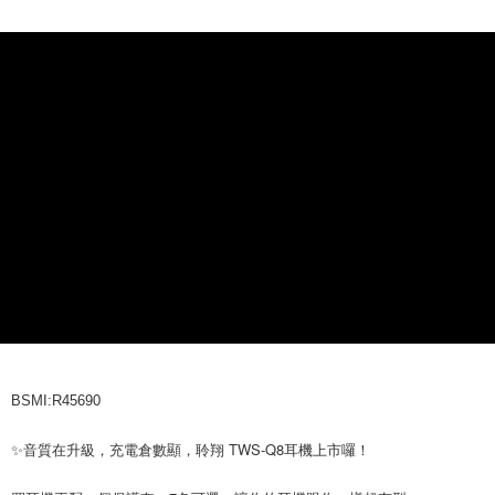
外島宅配
每筆NT$100
BSMI:R45690
✨音質在升級，充電倉數顯，聆翔 TWS-Q8耳機上市囉！