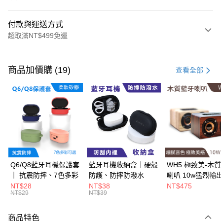
付款與運送方式
超取滿NT$499免運
付款方式
信用卡一次付款
商品加價購 (19)
查看全部
超商取貨付款
LINE Pay
Apple Pay
街口支付
悠遊付
Q6/Q8藍牙耳機保護套
藍牙耳機收納盒｜硬殼
WH5 極致美-木
｜ 抗震防摔、7色多彩
防護、防摔防潑水
喇叭 10w猛烈輸
Google Pay
質細膩、串聯播
NT$28
NT$38
NT$475
NT$29
NT$39
ATM付款
商品特色
運送方式