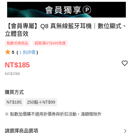
【會員專屬】Q8 真無線藍牙耳機｜數位顯式、
立體音效
點數兌換商品
超取滿NT$499免運
5
(
1
則評價
)
NT$185
NT$799
購買方式
NT$185
250點＋NT$99
※
點數加價購不適用折價券與折扣活動，滿額贈除外
請選擇商品選項