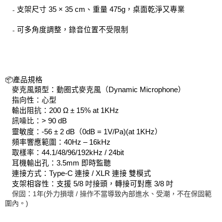
支架尺寸 35 × 35 cm、重量 475g，桌面乾淨又專業
-
可多角度調整，錄音位置不受限制
-
📦產品規格
麥克風類型：動圈式麥克風（Dynamic Microphone）
指向性：心型
輸出阻抗：200 Ω ± 15% at 1KHz
訊噪比：> 90 dB
靈敏度：-56 ± 2 dB（0dB = 1V/Pa)(at 1KHz）
頻率響應範圍：40Hz – 16kHz
取樣率：44.1/48/96/192kHz / 24bit
耳機輸出孔：3.5mm 即時監聽
連接方式：Type-C 連接 / XLR 連接 雙模式
支架相容性：支援 5/8 吋接頭，轉接可對應 3/8 吋
保固：1年(外力損壞 / 操作不當導致內部進水、受潮，不在保固範
圍內。)