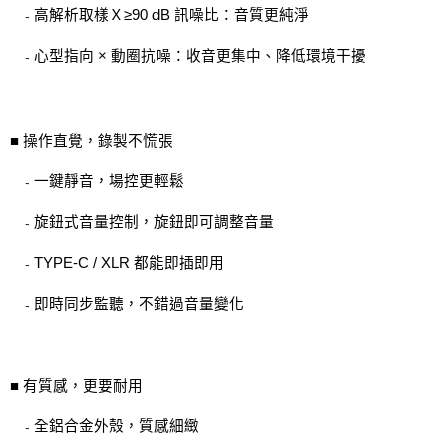
高解析取樣Ｘ≥90 dB 訊噪比：音質更純淨
-
心型指向 × 動圈抗噪：收音更集中、降低環境干擾
-
■ 操作直覺，錄製不慌張
一鍵靜音，場控更輕鬆
-
旋鈕式音量控制，旋鈕即可調整音量
-
TYPE-C / XLR 都能即插即用
-
即時同步監聽，不錯過音量變化
-
■ 有質感，更要耐用
全鋁合金外殼，質感細緻
-