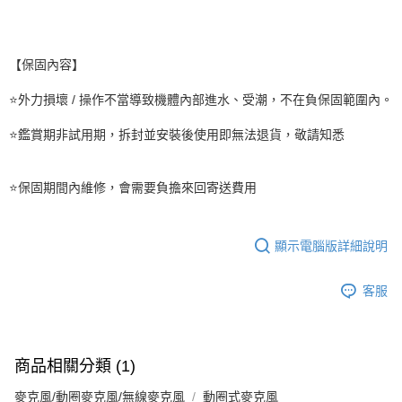
【保固內容】
⭐外力損壞 / 操作不當導致機體內部進水、受潮，不在負保固範圍內。
⭐鑑賞期非試用期，拆封並安裝後使用即無法退貨，敬請知悉
⭐保固期間內維修，會需要負擔來回寄送費用
顯示電腦版詳細說明
客服
商品相關分類 (1)
麥克風/動圈麥克風/無線麥克風
動圈式麥克風