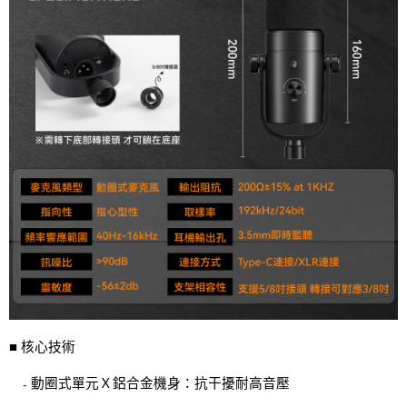
■ 核心技術
動圈式單元Ｘ鋁合金機身：抗干擾耐高音壓
-