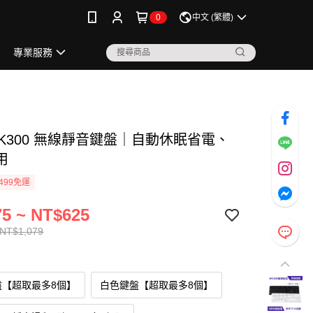
0
中文 (繁體)
專業服務
WK300 無線靜音鍵盤｜自動休眠省電、
用
499免運
5 ~ NT$625
 NT$1,079
盤【超取最多8個】
白色鍵盤【超取最多8個】