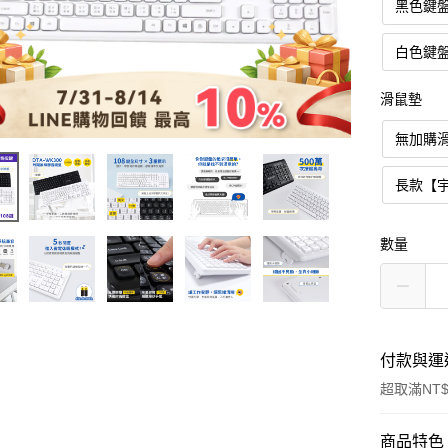
黑色鍵
白色鍵
滑鼠墊
無加購
長款【
數量
付款與運
超取滿NT$
付款方式
商品特色