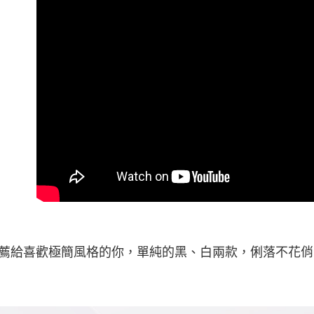
薦給喜歡極簡風格的你，單純的黑、白兩款，俐落不花俏