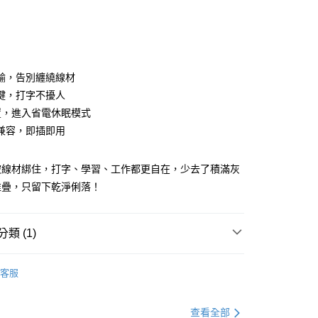
次付款
付款
輸，告別纏繞線材
鍵，打字不擾人
置，進入省電休眠模式
兼容，即插即用
被線材綁住，打字、學習、工作都更自在，少去了積滿灰
y
堆疊，只留下乾淨俐落！
類 (1)
邊
鍵盤滑鼠/滑鼠墊
客服
付款
0，滿NT$499(含以上)免運費
查看全部