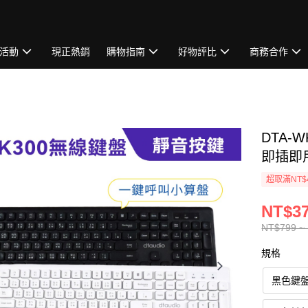
活動
現正熱銷
購物指南
好物評比
商務合作
DTA-
即插即
超取滿NT$
NT$37
NT$799 ~
規格
黑色鍵