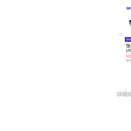
強
U
攜
N
NT
詳細