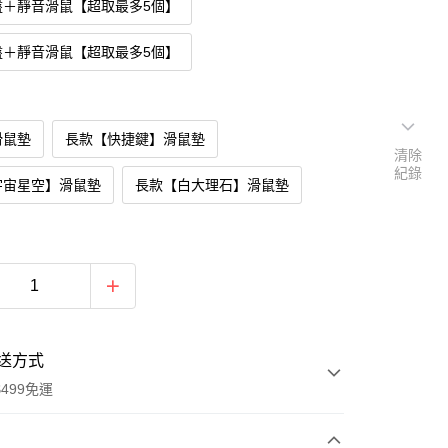
盤＋靜音滑鼠【超取最多5個】
盤＋靜音滑鼠【超取最多5個】
滑鼠墊
長款【快捷鍵】滑鼠墊
清除
紀錄
宇宙星空】滑鼠墊
長款【白大理石】滑鼠墊
送方式
499免運