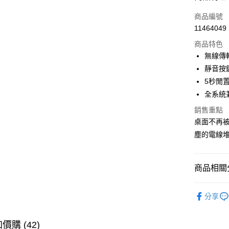
信用卡一
商品編號
11464049
超商取貨
商品特色
LINE Pay
無線傳
靜音按
Apple Pay
5秒閒
街口支付
全系統
悠遊付
銷售重點
桌面不再
Google Pa
塵的電線
ATM付款
商品相關分
運送方式
3C電腦周
分享
全家取貨
每筆NT$6
價購 (42)