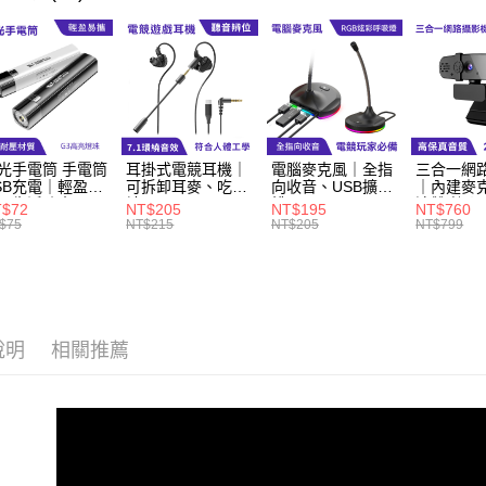
付款後全
每筆NT$6
萊爾富取
每筆NT$6
付款後萊
光手電筒 手電筒
耳掛式電競耳機｜
電腦麥克風｜全指
三合一網
每筆NT$6
SB充電｜輕盈易
可拆卸耳麥、吃雞
向收音、USB擴充
｜內建麥
、生活防水
神器
槽
清雙喇叭
T$72
NT$205
NT$195
NT$760
7-11取貨
$75
NT$215
NT$205
NT$799
每筆NT$6
付款後7-1
每筆NT$6
說明
相關推薦
宅配
每筆NT$6
外島宅配
每筆NT$1