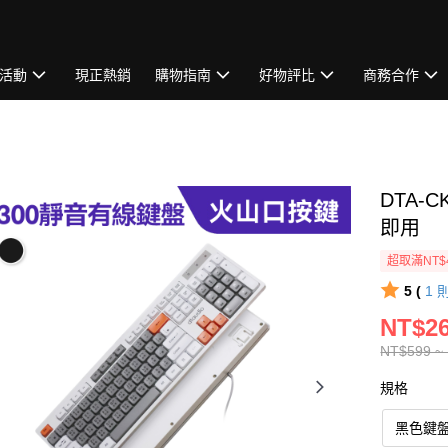
活動
現正熱銷
購物指南
好物評比
商務合作
DTA-
即用
超取滿NT$
5 (
1
NT$26
NT$599 ~
規格
黑色鍵