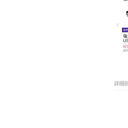
強
U
攜
N
NT
詳細