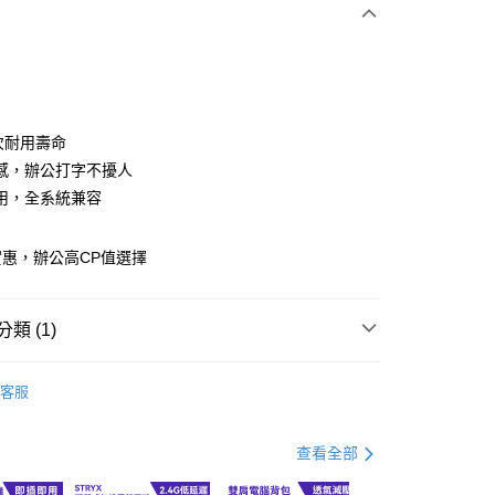
次付款
付款
萬次耐用壽命
感，辦公打字不擾人
用，全系統兼容
惠，辦公高CP值選擇
y
類 (1)
邊
鍵盤滑鼠/滑鼠墊
客服
付款
查看全部
0，滿NT$499(含以上)免運費