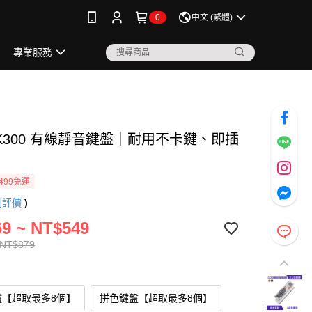
0
中文 (繁體)
專業服務
CK300 有線靜音鍵盤｜耐用不卡鍵、即插
499免運
則評價
)
9 ~ NT$549
 NT$879
盤【超取最多8個】
拼色鍵盤【超取最多8個】