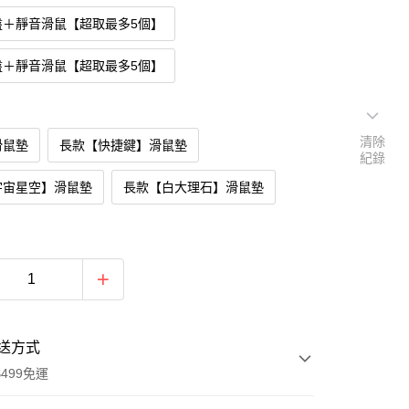
盤＋靜音滑鼠【超取最多5個】
盤＋靜音滑鼠【超取最多5個】
清除
滑鼠墊
長款【快捷鍵】滑鼠墊
紀錄
宇宙星空】滑鼠墊
長款【白大理石】滑鼠墊
送方式
499免運