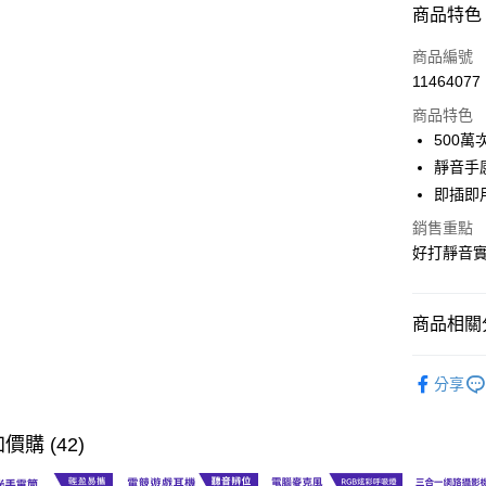
付款方式
商品特色
信用卡一
商品編號
11464077
超商取貨
商品特色
LINE Pay
500
靜音手
Apple Pay
即插即
街口支付
銷售重點
好打靜音實
悠遊付
Google Pa
商品相關分
ATM付款
3C電腦周
分享
運送方式
價購 (42)
全家取貨
每筆NT$6