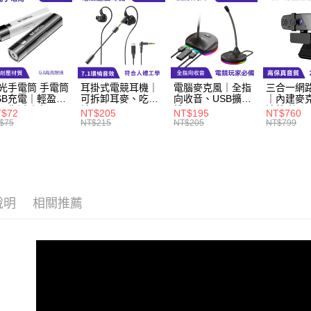
付款後全
每筆NT$6
萊爾富取
每筆NT$6
光手電筒 手電筒
耳掛式電競耳機｜
電腦麥克風｜全指
三合一網
SB充電｜輕盈易
可拆卸耳麥、吃雞
向收音、USB擴充
｜內建麥
付款後萊
、生活防水
神器
槽
清雙喇叭
T$72
NT$205
NT$195
NT$760
$75
NT$215
NT$205
NT$799
每筆NT$6
7-11取貨
每筆NT$6
付款後7-1
說明
相關推薦
每筆NT$6
宅配
每筆NT$6
外島宅配
每筆NT$1