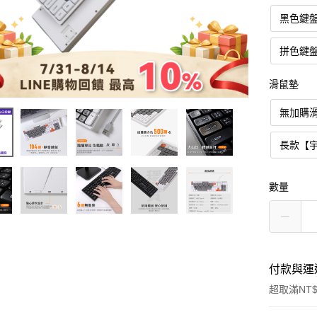
黑色鍵
拼色鍵
滑鼠墊
無加購
長款【
數量
付款與運
超取滿NT$