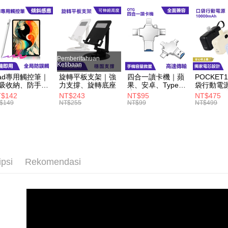
NT$60/pes
NT$499 at
付款後全
NT$60/pes
Pemberitahuan
NT$499 at
Ketibaan
Pad專用觸控筆｜
旋轉平板支架｜強
四合一讀卡機｜蘋
POCKET1
萊爾富取
吸收納、防手掌
力支撐、旋轉底座
果、安卓、Type-C
袋行動電
觸
適用
式Type-
NT$60/pes
$142
NT$243
NT$95
NT$475
PD快充
$149
NT$255
NT$99
NT$499
NT$598 at
付款後萊
NT$60/pes
NT$598 at
ipsi
Rekomendasi
7-11取貨
NT$60/pes
NT$598 at
付款後7-1