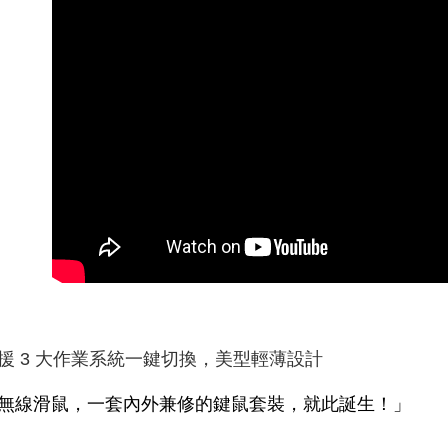
NT$60/pes
NT$598 at
宅配
NT$60/pes
NT$800 at
外島宅配
NT$100/p
援 3 大作業系統一鍵切換，美型輕薄設計
無線滑鼠，一套內外兼修的鍵鼠套裝，就此誕生！」