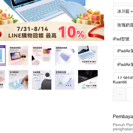
冰川藍
玫瑰奶
iPad型號
iPadAi
iPadAi
12.9吋
Kuantiti
iPad第
11吋iP
Pembaya
Penuh Pen
penghatar