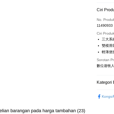
Kaedah 
Ciri Prod
Kad Kredi
No. Produ
11490933
Pengambil
Ciri Produ
LINE Pay
三大系
雙模滑
Apple Pay
輕薄便
JKOPAY
Sorotan P
Easy Walle
數位遊牧
Google Pa
Kategori 
Pemindah
手機/平板
Kongsi
Pilihan 
3C電腦周
全家取貨
lian barangan pada harga tambahan (23)