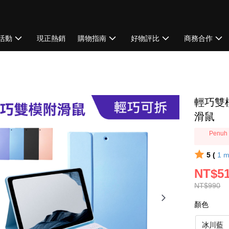
活動
現正熱銷
購物指南
好物評比
商務合作
輕巧雙
滑鼠
Penuh 
5 (
1
m
NT$51
NT$990
顏色
冰川藍