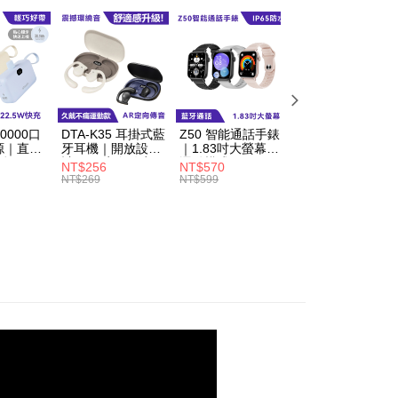
anan | Penghantaran percuma untuk pesanan
au lebih
家取貨
anan | Penghantaran percuma untuk pesanan
au lebih
0000口
DTA-K35 耳掛式藍
Z50 智能通話手錶
AirPro3S 無線藍
貨付款
源｜直插
牙耳機｜開放設
｜1.83吋大螢幕、
耳機｜送無線充電
C插頭、
計、AR定向傳音
運動模式
盤、蘋果安卓通用
anan | Penghantaran percuma untuk pesanan
NT$256
NT$570
NT$656
NT$269
NT$599
NT$690
au lebih
爾富取貨
anan | Penghantaran percuma untuk pesanan
au lebih
付款
anan | Penghantaran percuma untuk pesanan
au lebih
1取貨