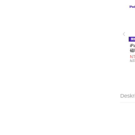
i
磁
誤
NT
NT
Deskr