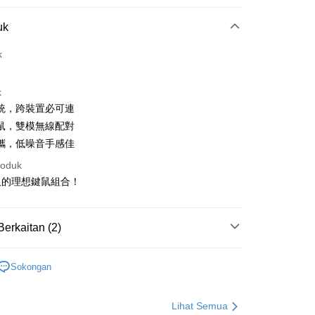
Pembayaran
uk
t (Bayaran Penuh)
k
an di Kedai Serbaneka
k
統，跨裝置必可連
鼠，雙模無線配對
攜，低噪音手感佳
roduk
t
人的理想鍵鼠組合！
y
Berkaitan (2)
an ATM
周邊配件
iPad平板配件
Sokongan
Penghantaran
邊
鍵盤滑鼠/滑鼠墊
付款
Lihat Semua