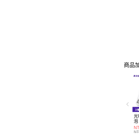
商品加
光
泡
｜
N
超
NT