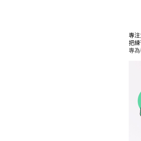
專注
專為