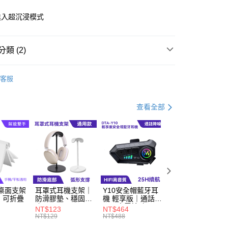
進入超沉浸模式
y
類 (2)
專區
無線藍牙耳機
客服
專區
耳罩式耳機
付款
查看全部
0，滿NT$499(含以上)免運費
家取貨
0，滿NT$499(含以上)免運費
貨付款
0，滿NT$598(含以上)免運費
桌面支架
耳罩式耳機支架｜
Y10安全帽藍牙耳
耳罩式耳機收納盒
爾富取貨
、可折疊
防滑膠墊、穩固底
機 輕享版｜通話降
｜硬殼防護、防摔
0，滿NT$598(含以上)免運費
座
噪、來電接聽
耐磨
NT$123
NT$464
NT$85
NT$129
NT$488
NT$89
付款