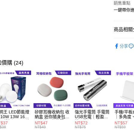
悠遊付
銷售重點
一鍵帶你
Google Pa
ATM付款
商品相關分
耳機喇叭
運送方式
分享
耳機喇叭
全家取貨
價購 (24)
每筆NT$6
付款後全
每筆NT$6
萊爾富取
每筆NT$6
明王 LED節能燈
矽膠耳機收納包 收
強光手電筒 手電筒
手機/平板
付款後萊
 10W 13W 16W
納盒 迷你隨身包｜
USB充電｜輕盈易
｜多角度
每筆NT$6
三種色溫、CP值
可水洗、抗衝擊
攜、生活防水
T$37
NT$47
NT$72
NT$57
高
$38
NT$49
NT$75
NT$59
7-11取貨