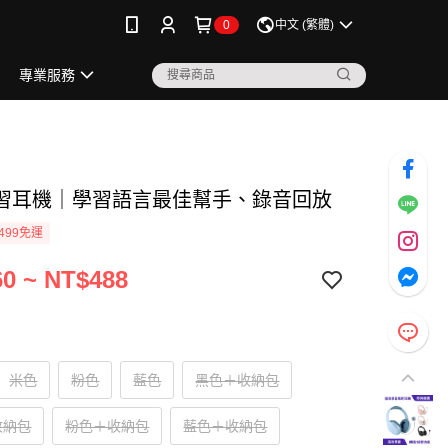
0
中文 (繁體)
專業服務
習耳機｜學習語言最佳幫手、錄音回放
499免運
0 ~ NT$488
米色
粉色
藍色
黑色＋收納包
收納包
粉色＋收納包
藍色＋收納包