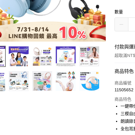
數量
付款與運
超取滿NT$
付款方式
商品特色
信用卡一
商品編號
11505652
超商取貨
商品特色
LINE Pay
一鍵帶
三模自
Apple Pay
朗讀錄
街口支付
全包耳