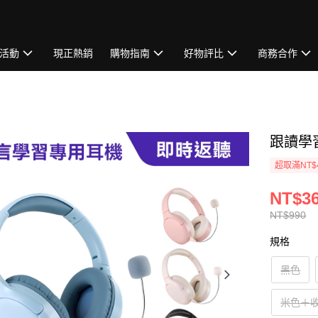
活動
現正熱銷
購物指南
好物評比
商務合作
跟讀學
超取滿NT$
NT$36
NT$990
規格
黑色
米色＋