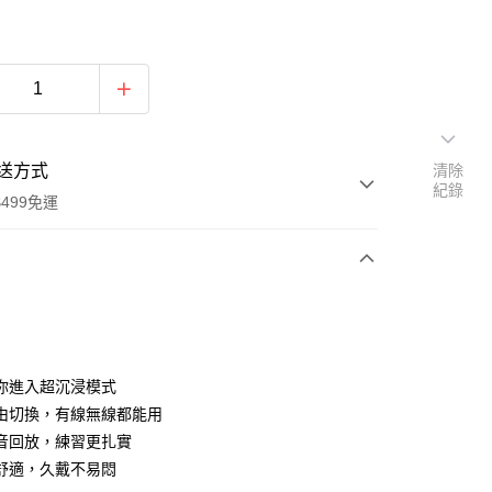
送方式
清除
紀錄
499免運
次付款
付款
你進入超沉浸模式
由切換，有線無線都能用
音回放，練習更扎實
舒適，久戴不易悶