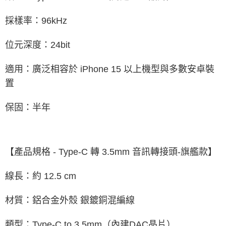
採樣率：96kHz
位元深度：24bit
適用：廣泛相容於 iPhone 15 以上機型與多數安卓裝
置
保固：半年
【產品規格 - Type-C 轉 3.5mm 音訊轉接頭-旗艦款】
線長：約 12.5 cm
材質：鋁合金外殼 銀鍍銅混編線
類型：Type-C to 3.5mm（內建DAC晶片）