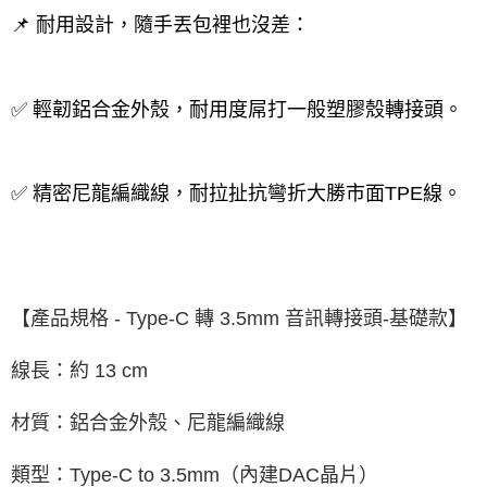
📌 耐用設計，隨手丟包裡也沒差：
✅ 輕韌鋁合金外殼，耐用度屌打一般塑膠殼轉接頭。
✅ 精密尼龍編織線，耐拉扯抗彎折大勝市面TPE線。
【產品規格 - Type-C 轉 3.5mm 音訊轉接頭-基礎款】
線長：約 13 cm
材質：鋁合金外殼、尼龍編織線
類型：Type-C to 3.5mm（內建DAC晶片）