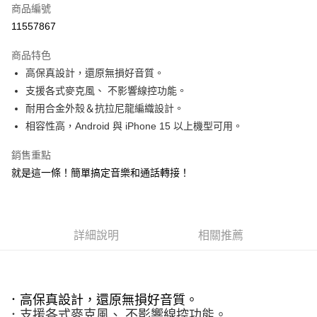
商品編號
超商取貨付款
11557867
LINE Pay
商品特色
Apple Pay
高保真設計，還原無損好音質。
支援各式麥克風、 不影響線控功能。
街口支付
耐用合金外殼＆抗拉尼龍編織設計。
悠遊付
相容性高，Android 與 iPhone 15 以上機型可用。
Google Pay
銷售重點
就是這一條！簡單搞定音樂和通話轉接！
ATM付款
運送方式
全家取貨付款
詳細說明
相關推薦
每筆NT$60，滿NT$499(含以上)免運費
付款後全家取貨
每筆NT$60，滿NT$499(含以上)免運費
．支援各式麥克風、 不影響線控功能。