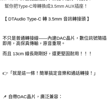
幫你把Type-C埠轉換成3.5mm AUX插座！
【 DTAudio Type-C 轉 3.5mm 音訊轉接頭 】
不只是普通轉接線——內建DAC晶片，數位訊號隨插
即用，高保真傳輸，原音重現。
而且 13cm 線長剛剛好，還更堅固耐用！！！
👉「就是這一條！簡單搞定音樂和通話轉接！」
📌 自帶DAC晶片，廣泛兼容： 