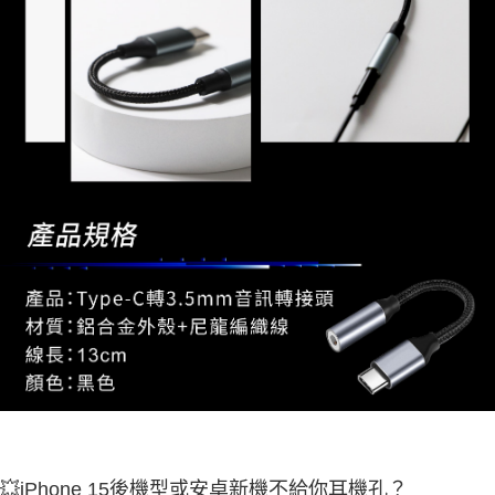
💥iPhone 15後機型或安卓新機不給你耳機孔？