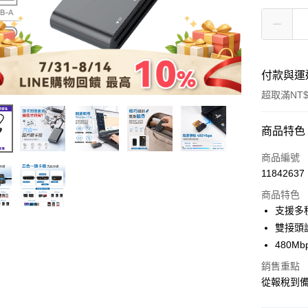
付款與運
超取滿NT$
付款方式
商品特色
信用卡一
商品編號
11842637
超商取貨
商品特色
LINE Pay
支援多
雙接頭
Apple Pay
480M
街口支付
銷售重點
從報稅到備
悠遊付