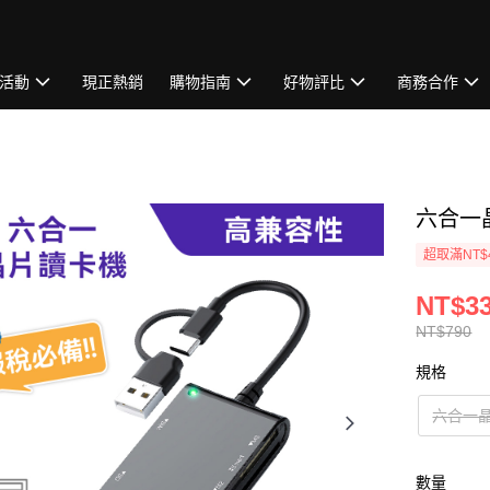
活動
現正熱銷
購物指南
好物評比
商務合作
六合一
超取滿NT$
NT$33
NT$790
規格
六合一
數量