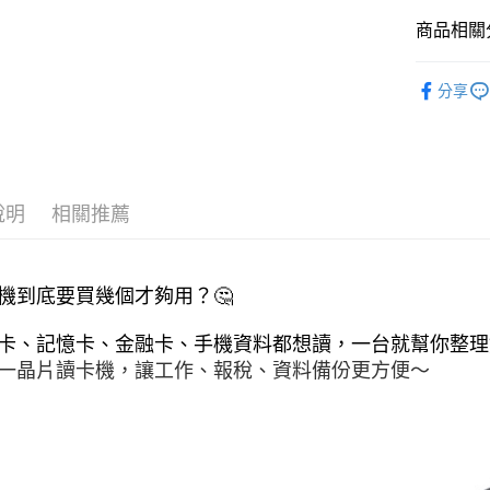
Google Pa
商品相關分
ATM付款
3C電腦周
分享
手機/平板
運送方式
全家取貨
每筆NT$6
說明
相關推薦
付款後全
每筆NT$6
萊爾富取
機到底要買幾個才夠用？🤔 
每筆NT$6
付款後萊
一晶片讀卡機，讓工作、報稅、資料備份更方便～
每筆NT$6
7-11取貨
每筆NT$6