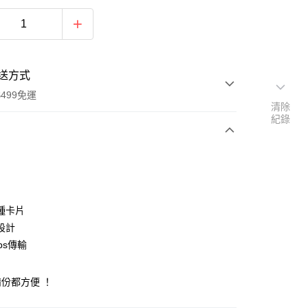
送方式
499免運
清除
紀錄
次付款
付款
種卡片
設計
bps傳輸
份都方便 ！