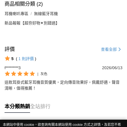
商品相關分類 (2)
耳機喇叭專區
無線藍牙耳機
新品報報【超夯好物✦別錯過】
評價
查看全部
5
(
1
則評價
)
f*********3
2026/06/13
|
灰色
這款耳掛式藍牙耳機音質優異，定向傳音效果好，佩戴舒適，聲音
清晰，值得推薦！
本分類熱銷
全站排行
本網站中使用 cookie，欲查詢有關本網站使用 cookie 方式之詳情，及若您不希