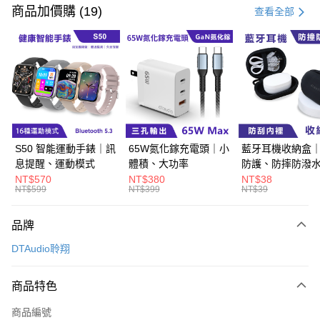
信用卡一次付款
商品加價購 (19)
查看全部
超商取貨付款
LINE Pay
Apple Pay
街口支付
悠遊付
S50 智能運動手錶｜訊
65W氮化鎵充電頭｜小
藍牙耳機收納盒
息提醒、運動模式
體積、大功率
防護、防摔防潑
Google Pay
NT$570
NT$380
NT$38
NT$599
NT$399
NT$39
ATM付款
品牌
運送方式
DTAudio聆翔
全家取貨付款
每筆NT$60，滿NT$499(含以上)免運費
商品特色
付款後全家取貨
商品編號
每筆NT$60，滿NT$499(含以上)免運費