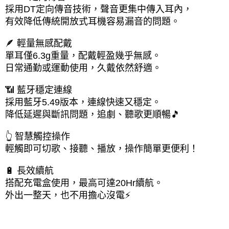
採用DT定向傳音技術，聲音更集中傳入耳內，
有效降低傳統開放式耳機容易漏音的問題。 
🪶 輕量無感配戴
單耳僅6.3g重量，配戴輕盈幾乎無感。
日常通勤或運動使用，久戴依然舒適。
📶 藍牙穩定連線
採用藍牙5.49版本，連線快速又穩定。
降低延遲與斷訊問題，追劇、聽歌更順暢🎵
👆 智慧觸控操作
輕觸即可切歌、接聽、播放，操作簡單更便利！
🔋 長效續航
搭配充電盒使用，最高可達20Hr續航。
外出一整天，也不用擔心沒電⚡