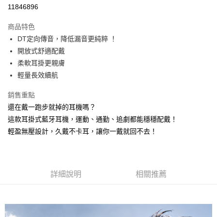
11846896
萊爾富取貨付款
商品特色
每筆NT$60，滿NT$598(含以上)免運費
DT定向傳音，降低漏音更純粹 ！
付款後萊爾富取貨
開放式舒適配戴
每筆NT$60，滿NT$598(含以上)免運費
柔軟耳掛更親膚
輕量長效續航
7-11取貨付款
每筆NT$60，滿NT$598(含以上)免運費
銷售重點
還在戴一跑步就掉的耳機嗎？
付款後7-11取貨
這款耳掛式藍牙耳機，運動、通勤、追劇都能穩穩配戴！
每筆NT$60，滿NT$598(含以上)免運費
輕盈無壓設計，久戴不卡耳，讓你一戴就回不去！
宅配
每筆NT$60，滿NT$800(含以上)免運費
外島宅配
詳細說明
相關推薦
每筆NT$100