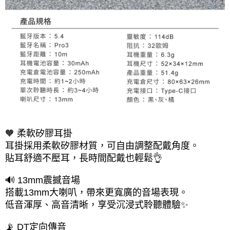
🧡 柔軟矽膠耳掛
耳掛採用柔軟矽膠材質，可自由調整配戴角度。
貼耳舒適不壓耳，長時間配戴也輕鬆👌
🔊 13mm震撼音場
搭載13mm大喇叭，帶來更寬廣的音場表現。
低音渾厚、高音清晰，享受沉浸式聆聽體驗✨
📡 DT定向傳音