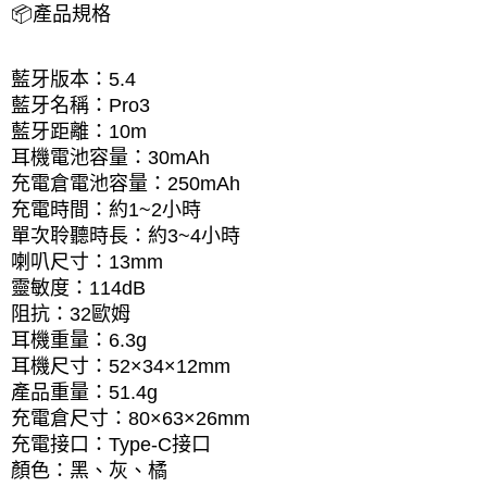
📦產品規格
藍牙版本：5.4
藍牙名稱：Pro3
藍牙距離：10m
耳機電池容量：30mAh
充電倉電池容量：250mAh
充電時間：約1~2小時
單次聆聽時長：約3~4小時
喇叭尺寸：13mm
靈敏度：114dB
阻抗：32歐姆
耳機重量：6.3g
耳機尺寸：52×34×12mm
產品重量：51.4g
充電倉尺寸：80×63×26mm
充電接口：Type-C接口
顏色：黑、灰、橘