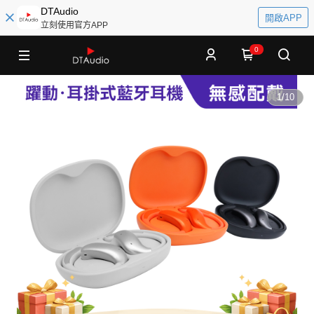
DTAudio
開啟APP
立刻使用官方APP
0
1
/
10