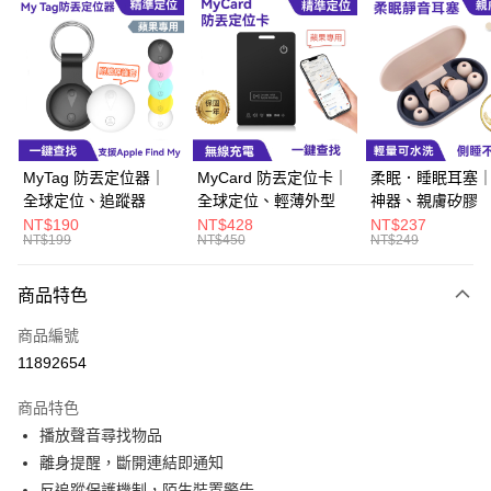
超商取貨付款
LINE Pay
Apple Pay
街口支付
悠遊付
MyTag 防丟定位器｜
MyCard 防丟定位卡｜
柔眠．睡眠耳塞
全球定位、追蹤器
全球定位、輕薄外型
神器、親膚矽膠
Google Pay
NT$190
NT$428
NT$237
NT$199
NT$450
NT$249
ATM付款
商品特色
運送方式
商品編號
全家取貨付款
11892654
每筆NT$60，滿NT$499(含以上)免運費
商品特色
付款後全家取貨
播放聲音尋找物品
每筆NT$60，滿NT$499(含以上)免運費
離身提醒，斷開連結即通知
萊爾富取貨付款
反追蹤保護機制，陌生裝置警告