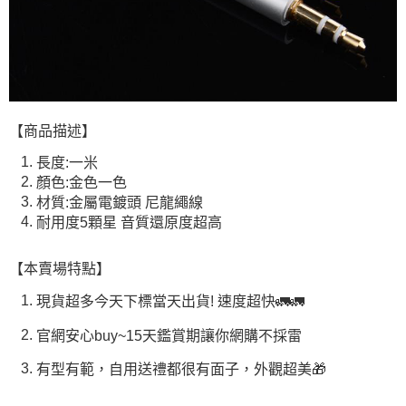
【商品描述】
長度:一米
顏色:金色一色
材質:金屬電鍍頭 尼龍繩線
耐用度5顆星 音質還原度超高
【本賣場特點】
現貨超多今天下標當天出貨! 速度超快🚛🚛
官網安心buy~15天鑑賞期讓你網購不採雷
有型有範，自用送禮都很有面子，外觀超美🎁