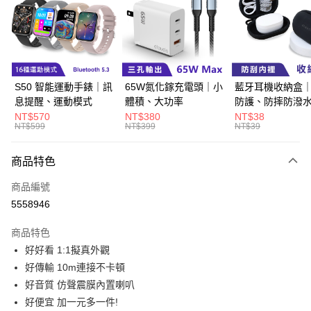
LINE Pay
Apple Pay
街口支付
悠遊付
S50 智能運動手錶｜訊
65W氮化鎵充電頭｜小
藍牙耳機收納盒
息提醒、運動模式
體積、大功率
防護、防摔防潑
Google Pay
NT$570
NT$380
NT$38
NT$599
NT$399
NT$39
ATM付款
商品特色
運送方式
商品編號
全家取貨付款
5558946
每筆NT$60，滿NT$499(含以上)免運費
商品特色
付款後全家取貨
好好看 1:1擬真外觀
每筆NT$60，滿NT$499(含以上)免運費
好傳輸 10m連接不卡頓
萊爾富取貨付款
好音質 仿聲震膜內置喇叭
每筆NT$60，滿NT$598(含以上)免運費
好便宜 加一元多一件!