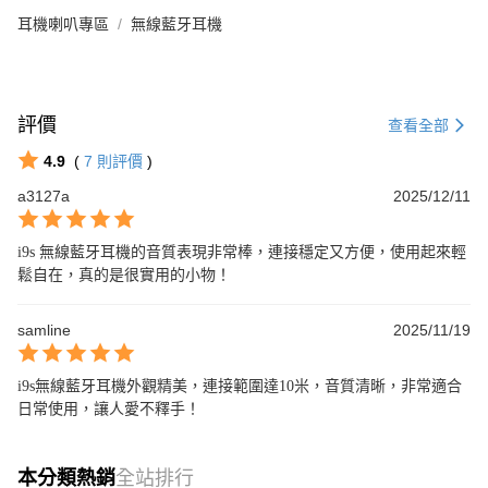
耳機喇叭專區
無線藍牙耳機
評價
查看全部
4.9
(
7
則評價
)
a3127a
2025/12/11
i9s 無線藍牙耳機的音質表現非常棒，連接穩定又方便，使用起來輕
鬆自在，真的是很實用的小物！
samline
2025/11/19
i9s無線藍牙耳機外觀精美，連接範圍達10米，音質清晰，非常適合
日常使用，讓人愛不釋手！
本分類熱銷
全站排行