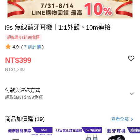
i9s 無線藍牙耳機｜1:1外觀、10m連接
超取滿NT$499免運
4.9
(
7
則評價
)
NT$399
NT$1,280
付款與運送方式
超取滿NT$499免運
付款方式
信用卡一次付款
商品加價購 (19)
查看全部
超商取貨付款