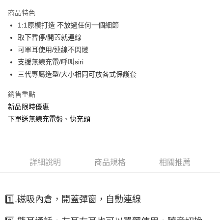
商品特色
付款後全家取貨
1:1原模打造 不放過任何一個細節
每筆NT$60，滿NT$499(含以上)免運費
取下暫停/開蓋就連線
萊爾富取貨付款
可單耳使用/連線不閃燈
每筆NT$60，滿NT$598(含以上)免運費
支援無線充電/呼叫siri
三代專屬造型/大小相同可放各式保護套
付款後萊爾富取貨
每筆NT$60，滿NT$598(含以上)免運費
銷售重點
新品限時優惠
7-11取貨付款
下單送無線充電盤、快充頭
每筆NT$60，滿NT$598(含以上)免運費
付款後7-11取貨
每筆NT$60，滿NT$598(含以上)免運費
詳細說明
商品規格
相關推薦
宅配
每筆NT$60，滿NT$800(含以上)免運費
1️⃣.磁吸內倉，開蓋彈窗，自動連線
外島宅配
每筆NT$100