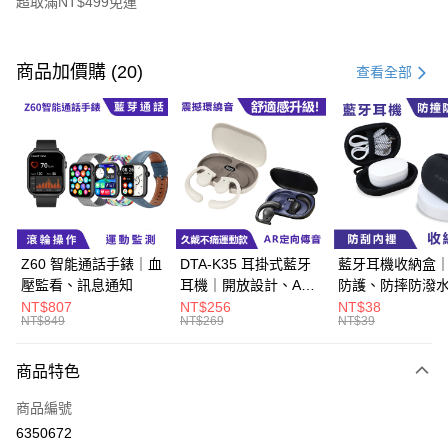
超取滿NT$499免運
付款方式
信用卡一次付款
商品加價購 (20)
查看全部
超商取貨付款
LINE Pay
Apple Pay
街口支付
悠遊付
Z60 智能通話手錶｜血
DTA-K35 耳掛式藍牙
藍牙耳機收納盒
壓監看、訊息通知
耳機｜開放設計、AR
防護、防摔防潑
Google Pay
定向傳音
NT$807
NT$256
NT$38
NT$849
NT$269
NT$39
ATM付款
商品特色
運送方式
商品編號
全家取貨付款
6350672
每筆NT$60，滿NT$499(含以上)免運費