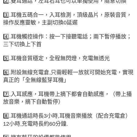
2️⃣.雙耳通話，左耳右耳也可以單獨使用，隨意切換
3️⃣.耳機五碼合一，入耳檢測，頂級晶片，原裝音質，
操作反應靈敏，主副切換0延遲
4️⃣.耳機觸控操作：按一下接聽電話；兩下暫停播放；
三下切換上下首
5️⃣.耳機音質穩定，全程無閃燈，充電無透光
6️⃣.附設無線充電倉,只需輕輕一放就可開始充電，實現
真正的「全無線藍芽耳機」
7️⃣.入耳感應，耳機帶上摘下都會自動感應，（帶上播
放音樂，摘下自動暫停）
8️⃣.耳機通話時長3小時,耳機音樂播放（配合充電倉）
12小時,充電時長約60分鐘.