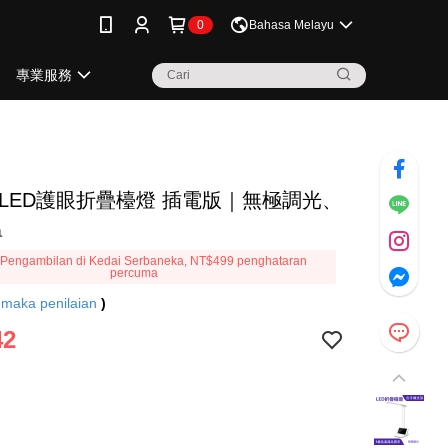
0
Bahasa Melayu
專業服務
 LED護眼折疊檯燈 插電版｜無極調光、
溫
Pengambilan di Kedai Serbaneka, NT$499 penghataran
percuma
3
maka penilaian
)
42