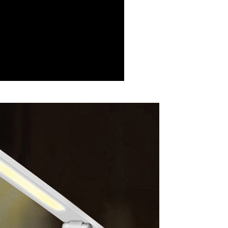
au lebih
付款
anan | Penghantaran percuma untuk pesanan
au lebih
1取貨
anan | Penghantaran percuma untuk pesanan
au lebih
anan | Penghantaran percuma untuk pesanan
au lebih
esanan