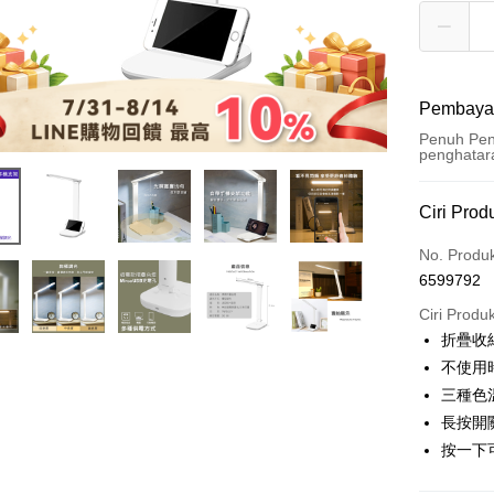
Pembaya
Penuh Pen
penghatar
Kaedah 
Ciri Prod
Kad Kredi
No. Produ
6599792
Pengambil
Ciri Produ
LINE Pay
折疊收
不使用
Apple Pay
三種色
JKOPAY
長按開
按一下
Easy Walle
Google Pa