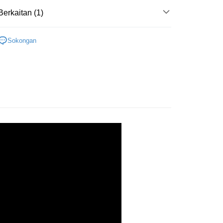
Berkaitan (1)
an ATM
其他日用
Sokongan
Penghantaran
付款
anan | Penghantaran percuma untuk pesanan
au lebih
家取貨
anan | Penghantaran percuma untuk pesanan
au lebih
貨付款
anan | Penghantaran percuma untuk pesanan
au lebih
爾富取貨
anan | Penghantaran percuma untuk pesanan