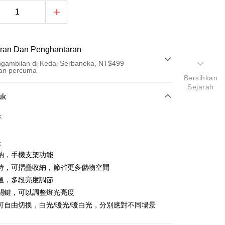
ran Dan Penghantaran
gambilan di Kedai Serbaneka, NT$499
an percuma
Bersihkan
Sejarah
Pembayaran
uk
t (Bayaran Penuh)
k
an di Kedai Serbaneka
k
納，手機支架功能
時，可摺疊收納，節省更多儲物空間
溫，多段亮度調節
關鍵，可以調整燈光亮度
可自由切換，白光/暖光/暖白光，分別應對不同場景
t
y