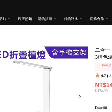
活動
現正熱銷
購物指南
好物評比
商務合作
二合一
3檔色
Penuh 
4.7 (
NT$1
NT$499
Kuantiti