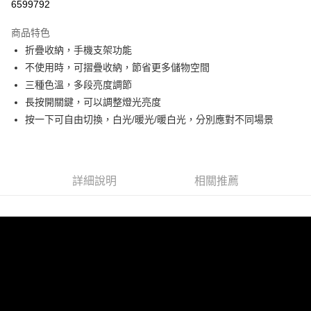
6599792
LINE Pay
商品特色
Apple Pay
折疊收納，手機支架功能
不使用時，可摺疊收納，節省更多儲物空間
街口支付
三種色溫，多段亮度調節
悠遊付
長按開關鍵，可以調整燈光亮度
按一下可自由切換，白光/暖光/暖白光，分別應對不同場景
Google Pay
ATM付款
詳細說明
相關推薦
運送方式
全家取貨付款
每筆NT$60，滿NT$499(含以上)免運費
付款後全家取貨
每筆NT$60，滿NT$499(含以上)免運費
萊爾富取貨付款