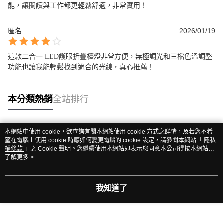
能，讓閱讀與工作都更輕鬆舒適，非常實用！
匿名
2026/01/19
這款二合一 LED護眼折疊檯燈非常方便，無極調光和三檔色溫調整
功能也讓我能輕鬆找到適合的光線，真心推薦！
本分類熱銷
全站排行
本網站中使用 cookie，欲查詢有關本網站使用 cookie 方式之詳情，及若您不希
熱門標籤
望在電腦上使用 cookie 時應如何變更電腦的 cookie 設定，請參閱本網站「
隱私
權條款
」之 Cookie 聲明。您繼續使用本網站即表示您同意本公司得按本網站使
用條款之 Cookie 聲明使用 cookie。
了解更多 >
我知道了