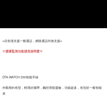
※目前僅支援一般通話，網路通話尚無支援※
※健康監測功能請見說明書※
DTA-WATCH S50智能手錶
外觀簡約有型，輕薄好攜帶，觸控滑順靈敏，功能超多，有別於一般智能
表