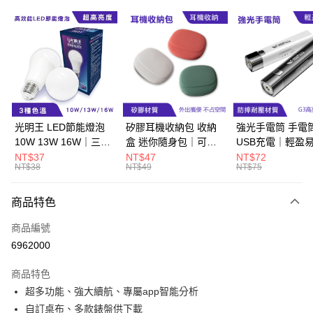
超商取貨付款
LINE Pay
Apple Pay
街口支付
悠遊付
光明王 LED節能燈泡
矽膠耳機收納包 收納
強光手電筒 手電
10W 13W 16W｜三種
盒 迷你隨身包｜可水
USB充電｜輕盈
Google Pay
色溫、CP值超高
洗、抗衝擊
生活防水
NT$37
NT$47
NT$72
NT$38
NT$49
NT$75
ATM付款
商品特色
運送方式
商品編號
全家取貨付款
6962000
每筆NT$60，滿NT$499(含以上)免運費
商品特色
付款後全家取貨
超多功能、強大續航、專屬app智能分析
每筆NT$60，滿NT$499(含以上)免運費
自訂桌布、多款錶盤供下載