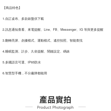
【商品特色】
1.自訂桌布、多款錶盤供下載
2.訊息通知查看、來電提醒、Line、FB、Messenger、IG 等與更多提醒
3.翻轉亮屏、勿擾模式、運動模式、遙控拍照、智能查找
4.睡眠監測、計步、久坐提醒、鬧鐘設定、碼錶
5.多國語言可選、IP65防水
6.智慧型手機，不分廠牌都能用