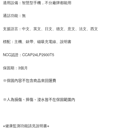
適用設備：智慧型手機，不分廠牌都能用
通話功能：無
支援語言：中文、英文、日文、德文、意文、法文、西文
標配：主機、錶帶、磁吸充電線、說明書
NCC認證：CCAP24LP2930T5
保固期：3個月
※保固內容不包含商品來回運費
※人為損傷、摔傷、浸水皆不在保固範圍內
※健康監測功能請見說明書※