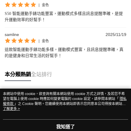
|
金色
S50 智能運動手錶功能豐富，運動模式多樣且訊息提醒準確，是提
升運動效率的好幫手！
samline
2025/11/19
|
金色
這款智能運動手錶功能多樣，運動模式豐富，且訊息提醒準確，真
的是健身和日常生活的好幫手！
本分類熱銷
全站排行
本網站中使用 cookie，欲查詢有關本網站使用 cookie 方式之詳情，及若您不希
熱門標籤
望在電腦上使用 cookie 時應如何變更電腦的 cookie 設定，請參閱本網站「
隱私
權條款
」之 Cookie 聲明。您繼續使用本網站即表示您同意本公司得按本網站使
用條款之 Cookie 聲明使用 cookie。
了解更多 >
我知道了