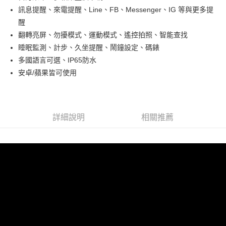
萊爾富取貨付款
訊息提醒、來電提醒、Line、FB、Messenger、IG 等與更多提
每筆NT$60，滿NT$598(含以上)免運費
醒
翻轉亮屏、勿擾模式、運動模式、遙控拍照、智能查找
付款後萊爾富取貨
睡眠監測、計步、久坐提醒、鬧鐘設定、碼錶
每筆NT$60，滿NT$598(含以上)免運費
多國語言可選、IP65防水
7-11取貨付款
安卓/蘋果皆可使用
每筆NT$60，滿NT$598(含以上)免運費
付款後7-11取貨
每筆NT$60，滿NT$598(含以上)免運費
詳細說明
相關推薦
宅配
每筆NT$60，滿NT$800(含以上)免運費
外島宅配
每筆NT$100