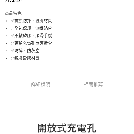
7174869
LINE Pay
商品特色
Apple Pay
✅抗震防摔，親膚材質
✅全包保護，無縫貼合
街口支付
✅柔軟矽膠，順滑手感
悠遊付
✅預留充電孔無須拆套
✅防摔、防灰塵
Google Pay
✅親膚矽膠材質
ATM付款
運送方式
詳細說明
相關推薦
全家取貨付款
每筆NT$60，滿NT$499(含以上)免運費
付款後全家取貨
每筆NT$60，滿NT$499(含以上)免運費
萊爾富取貨付款