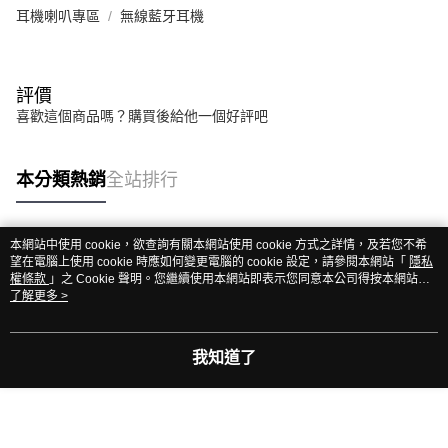
耳機喇叭專區
無線藍牙耳機
評價
喜歡這個商品嗎？購買後給他一個好評吧
本分類熱銷
全站排行
本網站中使用 cookie，欲查詢有關本網站使用 cookie 方式之詳情，及若您不希
熱門標籤
望在電腦上使用 cookie 時應如何變更電腦的 cookie 設定，請參閱本網站「
隱私
權條款
」之 Cookie 聲明。您繼續使用本網站即表示您同意本公司得按本網站使
用條款之 Cookie 聲明使用 cookie。
了解更多 >
我知道了