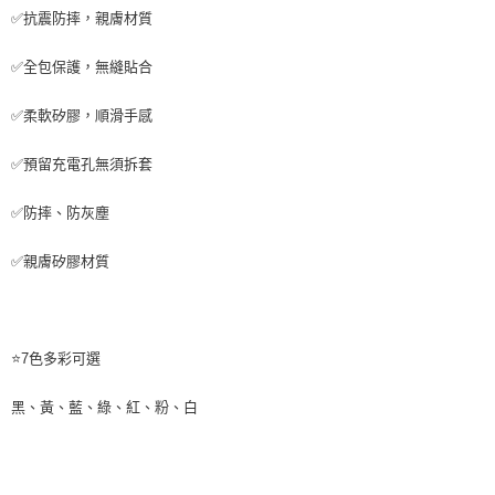
✅抗震防摔，親膚材質
✅全包保護，無縫貼合
✅柔軟矽膠，順滑手感
✅預留充電孔無須拆套
✅防摔、防灰塵
✅親膚矽膠材質
⭐7色多彩可選
黑、黃、藍、綠、紅、粉、白