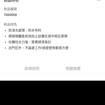
商品特色
信用卡一次付款
商品編號
超商取貨付款
7660058
LINE Pay
商品特色
Apple Pay
防潑水處理，防水布料
網袋隔離能有效防止設備在袋中相互摩擦
街口支付
拉錬咬合力強，堅實順滑易拉
悠遊付
出門在外，不論是工作/旅遊使用都很方便
Google Pay
ATM付款
詳細說明
相關推薦
運送方式
全家取貨付款
每筆NT$60，滿NT$499(含以上)免運費
付款後全家取貨
每筆NT$60，滿NT$499(含以上)免運費