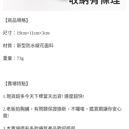
【商品規格】
尺寸：19cm×11cm×3cm
材質：新型防水緹花面料
重量：73g
【賣場特點】
1.現貨超多今天下標當天出貨! 速度超快!
2.老板拍胸脯，有問題保證換新，不囉唆，鑑賞期讓你安心
買!
3.本賣場還有多款優質產品歡迎逛逛