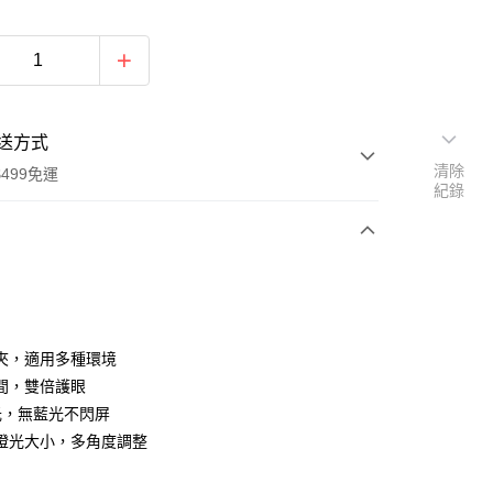
送方式
清除
499免運
紀錄
次付款
付款
夾，適用多種環境
間，雙倍護眼
光，無藍光不閃屏
燈光大小，多角度調整