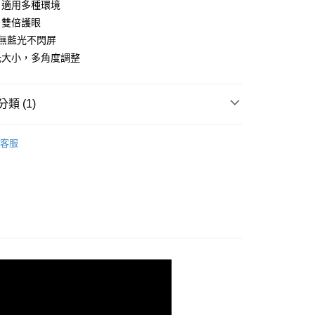
，適用多種環境
y
，雙倍護眼
無藍光不閃屏
光大小，多角度調整
類 (1)
付款
0，滿NT$499(含以上)免運費
照明燈具
客服
家取貨
0，滿NT$499(含以上)免運費
貨付款
0，滿NT$598(含以上)免運費
爾富取貨
0，滿NT$598(含以上)免運費
付款
0，滿NT$598(含以上)免運費