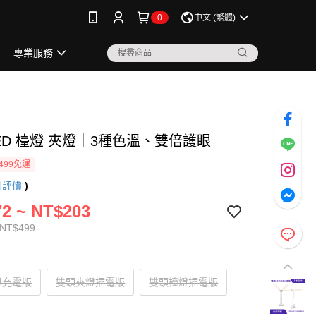
0
中文 (繁體)
專業服務
ED 檯燈 夾燈｜3種色溫、雙倍護眼
499免運
則評價
)
2 ~ NT$203
 NT$499
燈充電版
雙頭夾燈插電版
雙頭檯燈插電版