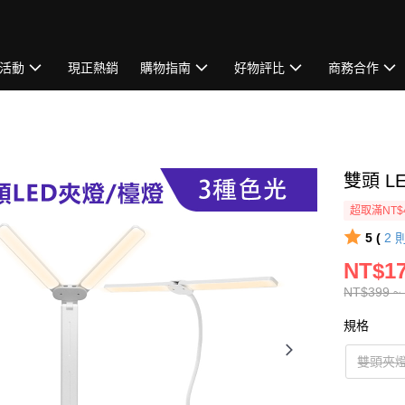
活動
現正熱銷
購物指南
好物評比
商務合作
雙頭 L
超取滿NT$
5 (
2
NT$17
NT$399 ~
規格
雙頭夾