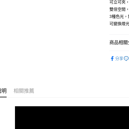
可立可夾
Google Pa
雙倍空間
ATM付款
3種色光，
可變換燈
運送方式
商品相關分
全家取貨
每筆NT$6
居家百貨
分享
付款後全
每筆NT$6
萊爾富取
說明
相關推薦
每筆NT$6
付款後萊
每筆NT$6
7-11取貨
每筆NT$6