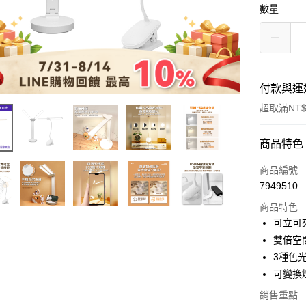
數量
付款與運
超取滿NT$
付款方式
商品特色
信用卡一
商品編號
7949510
超商取貨
商品特色
LINE Pay
可立可
雙倍空
Apple Pay
3種色
街口支付
可變換
悠遊付
銷售重點