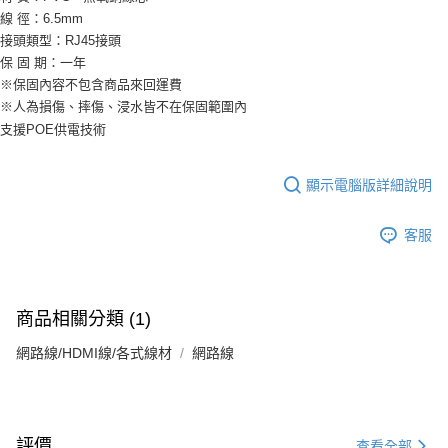
線 徑：6.5mm
接頭類型：RJ45接頭
保 固 期：一年
※保固內容不包含商品來回運費
※人為損傷、摔傷、浸水皆不在保固範圍內
支援POE供電技術
顯示電腦版詳細說明
客服
商品相關分類 (1)
網路線/HDMI線/各式線材
網路線
評價
查看全部