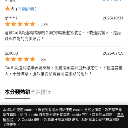
5
(
2
則評價
)
q******7
2025/10/31
|
15m
這款Cat.8高速網路線的金屬接頭讓連接穩定，下載速度驚人，是品
質與性能的完美結合！
gz9083
2025/07/19
|
5m
Cat.8 高速網路線表現卓越，金屬接頭設計提升穩定性，下載速度驚
人，十分滿意，強烈推薦給需要高速網路的用戶！
本分類熱銷
全站排行
本網站中使用 cookie，欲查詢有關本網站使用 cookie 方式之詳情，及若您不希
熱門標籤
望在電腦上使用 cookie 時應如何變更電腦的 cookie 設定，請參閱本網站「
隱私
權條款
」之 Cookie 聲明。您繼續使用本網站即表示您同意本公司得按本網站使
用條款之 Cookie 聲明使用 cookie。
了解更多 >