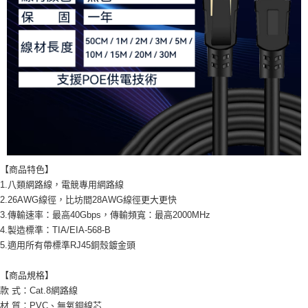
【商品特色】
1.八類網路線，電競專用網路線
2.26AWG線徑，比坊間28AWG線徑更大更快
3.傳輸速率：最高40Gbps，傳輸頻寬：最高2000MHz
4.製造標準：TIA/EIA-568-B
5.適用所有帶標準RJ45銅殼鍍金頭
【商品規格】
款 式：Cat.8網路線
材 質：PVC、無氧銅線芯