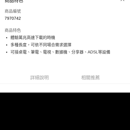
商品特色
信用卡一次付款
商品編號
超商取貨付款
7970742
LINE Pay
商品特色
Apple Pay
體驗萬兆高速下載的時機
多種長度，可依不同場合需求選擇
街口支付
可接桌電、筆電、電視、數據機、分享器、ADSL等設備
悠遊付
Google Pay
詳細說明
相關推薦
ATM付款
運送方式
全家取貨付款
每筆NT$60，滿NT$499(含以上)免運費
付款後全家取貨
每筆NT$60，滿NT$499(含以上)免運費