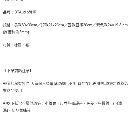
品牌：DTAudio聆翔
規格 : 長款80x30cm／短款21x26cm／圓款直徑20cm／素色款24×19.8 cm
(厚度皆為3mm)
材質 : 橡膠／布
【下單前請注意】
📢圖片稍有打光,因每個人螢幕呈現顏色不同,有存在色差風險,瑕疵定義為影
響商品使用，
📢以下狀況不屬於瑕疵：小線頭、尺寸些微誤差、色差、些微髒汙(可清
洗)、新品氣味等