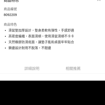
商品特色
信用卡一次付款
商品編號
超商取貨付款
8092209
LINE Pay
商品特色
Apple Pay
滑鼠墊加厚設計，墊身柔軟有彈性，手感舒適
高密度編織，表面滑順，使用滑鼠滑順不卡卡
街口支付
天然橡膠防滑底面，讓墊子能和桌面牢牢貼合
悠遊付
鎖邊設計耐用不脫落，不翹邊
Google Pay
ATM付款
詳細說明
相關推薦
運送方式
全家取貨付款
每筆NT$60，滿NT$499(含以上)免運費
付款後全家取貨
每筆NT$60，滿NT$499(含以上)免運費