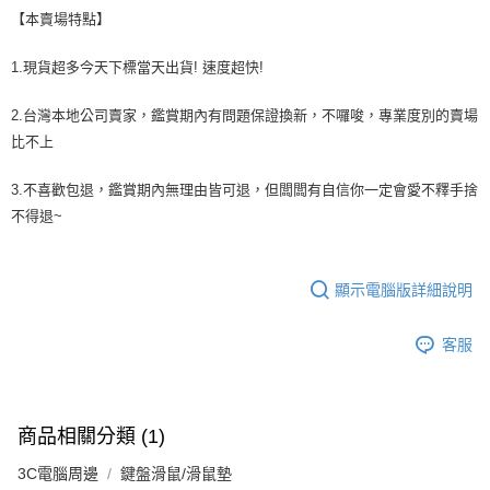
【本賣場特點】
1.現貨超多今天下標當天出貨! 速度超快!
2.台灣本地公司賣家，鑑賞期內有問題保證換新，不囉唆，專業度別的賣場
比不上
3.不喜歡包退，鑑賞期內無理由皆可退，但闆闆有自信你一定會愛不釋手捨
不得退~
顯示電腦版詳細說明
客服
商品相關分類 (1)
3C電腦周邊
鍵盤滑鼠/滑鼠墊