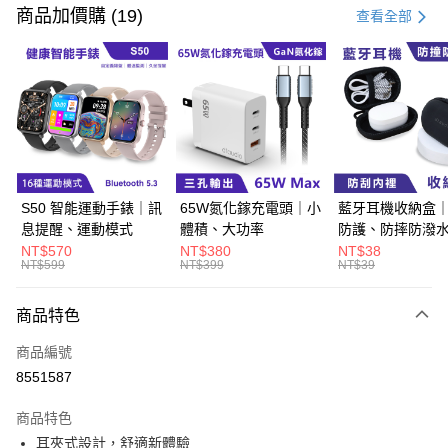
信用卡一次付款
商品加價購 (19)
查看全部
超商取貨付款
LINE Pay
Apple Pay
街口支付
悠遊付
S50 智能運動手錶｜訊
65W氮化鎵充電頭｜小
藍牙耳機收納盒
息提醒、運動模式
體積、大功率
防護、防摔防潑
Google Pay
NT$570
NT$380
NT$38
NT$599
NT$399
NT$39
ATM付款
商品特色
運送方式
商品編號
全家取貨付款
8551587
每筆NT$60，滿NT$499(含以上)免運費
商品特色
付款後全家取貨
耳夾式設計，舒適新體驗
每筆NT$60，滿NT$499(含以上)免運費