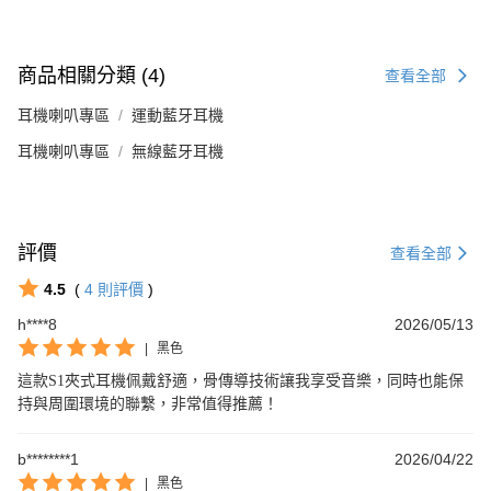
商品相關分類 (4)
查看全部
耳機喇叭專區
運動藍牙耳機
耳機喇叭專區
無線藍牙耳機
評價
查看全部
4.5
(
4
則評價
)
h****8
2026/05/13
|
黑色
這款S1夾式耳機佩戴舒適，骨傳導技術讓我享受音樂，同時也能保
持與周圍環境的聯繫，非常值得推薦！
b********1
2026/04/22
|
黑色