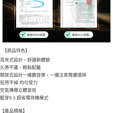
【商品特色】
耳夾式設計，舒適新體驗
久帶不痛，輕鬆配戴
開放式設計一邊聽音樂，一邊注意周遭環境
狂甩不掉 均勻受力
空氣傳導立體音效
藍芽5.3 超省電待機模式
【產品規格】