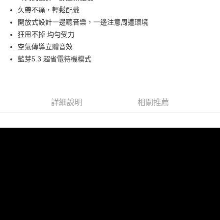
久帶不痛，輕鬆配戴
萊爾富取貨付款
開放式設計一邊聽音樂，一邊注意周遭環境
每筆NT$60，滿NT$598(含以上)免運費
狂甩不掉 均勻受力
空氣傳導立體音效
付款後萊爾富取貨
藍芽5.3 超省電待機模式
每筆NT$60，滿NT$598(含以上)免運費
7-11取貨付款
每筆NT$60，滿NT$598(含以上)免運費
詳細說明
相關推薦
付款後7-11取貨
每筆NT$60，滿NT$598(含以上)免運費
宅配
每筆NT$60，滿NT$800(含以上)免運費
外島宅配
每筆NT$100