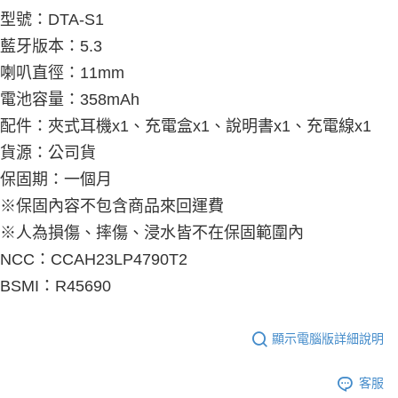
型號：DTA-S1
藍牙版本：5.3
喇叭直徑：11mm
電池容量：358mAh
配件：夾式耳機x1、充電盒x1、說明書x1、充電線x1
貨源：公司貨
保固期：一個月
※保固內容不包含商品來回運費
※人為損傷、摔傷、浸水皆不在保固範圍內
NCC：CCAH23LP4790T2
BSMI：R45690
顯示電腦版詳細說明
客服