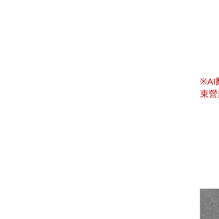
※A
束營