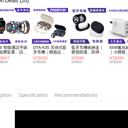
n Deals (20)
NT$60/orde
萊爾富取
NT$60/orde
付款後萊
NT$60/orde
60 智能通話手錶
DTA-K35 耳掛式藍
藍牙耳機收納盒｜
65W氮化
7-11取貨
血壓監看、訊息
牙耳機｜開放設
硬殼防護、防摔防
｜小體積
知
計、AR定向傳音
潑水
NT$60/orde
$807
NT$256
NT$38
NT$380
$849
NT$269
NT$39
NT$399
付款後7-1
NT$60/orde
宅配
NT$60/orde
iption
Specification
Recommendations
外島宅配
NT$100/or