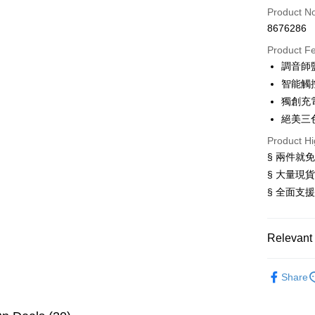
Credit Car
Product N
8676286
Convenien
Product F
LINE Pay
調音師
智能觸控
Apple Pay
獨創充
JKOPAY
絕美三
Easy Walle
Product Hi
§ 兩件就免
Google Pa
§ 大量現
ATM Trans
§ 全面支
Shipping
Relevant 
全家取貨
【寵粉限
NT$60/orde
Share
付款後全