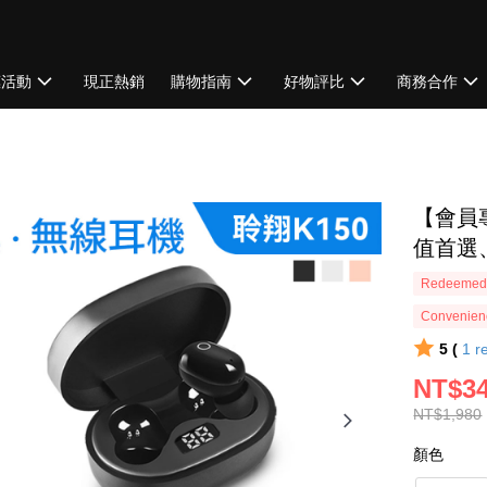
惠活動
現正熱銷
購物指南
好物評比
商務合作
【會員專
值首選
Redeemed 
Convenienc
5 (
1
r
NT$3
NT$1,980
顏色