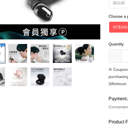
曜石黑
Choose a 
NT$349
Quantity
※
Coupons
purchasing
(Minimum 
Payment 
Convenien
Payment
Product 