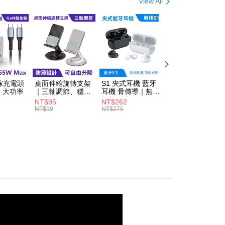
View All
r | Free shipping on orders of NT$499 or more
貨付款
r | Free shipping on orders of NT$598 or more
爾富取貨
r | Free shipping on orders of NT$598 or more
鎵充電頭
桌面伸縮旋轉支架
S1 夾式耳機 藍牙
3C硬殼收納包｜
付款
、大功率
｜三軸調節、穩固
耳機 骨傳導｜無感
層設計、抗震耐摔
防滑
佩戴、狂甩不掉
r | Free shipping on orders of NT$598 or more
NT$95
NT$262
NT$85
NT$99
NT$275
NT$89
1取貨
r | Free shipping on orders of NT$598 or more
r | Free shipping on orders of NT$800 or more
der