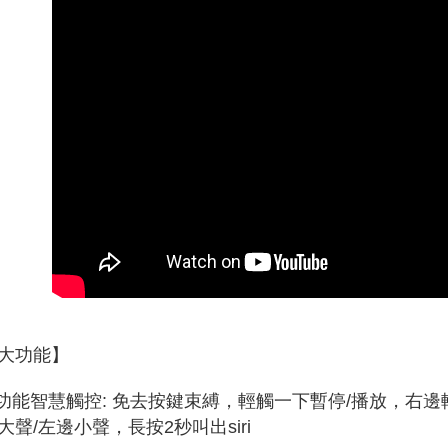
大功能】
多功能智慧觸控: 免去按鍵束縛，輕觸一下暫停/播放，右
大聲/左邊小聲，長按2秒叫出siri