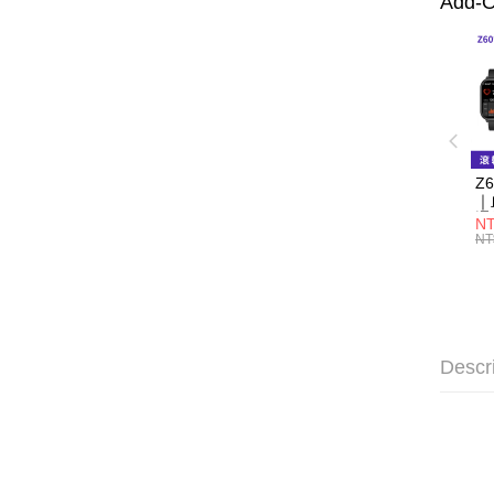
Add-O
Z
｜
通
NT
NT
Descr