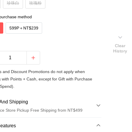
珍珠白
玫瑰粉
purchase method
599P
＋
NT$239
Clear
History
 and Discount Promotions do not apply when
 with Points + Cash, except for Gift with Purchase
Spend).
And Shipping
ce Store Pickup Free Shipping from NT$499
 Method
Features