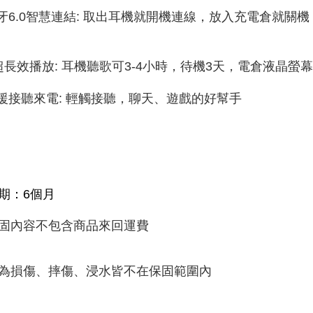
藍牙6.0智慧連結: 取出耳機就開機連線，放入充電倉就
⚡超長效播放: 耳機聽歌可3-4小時，待機3天，電倉液晶
支援接聽來電: 輕觸接聽，聊天、遊戲的好幫手
期：6個月
固內容不包含商品來回運費
為損傷、摔傷、浸水皆不在保固範圍內