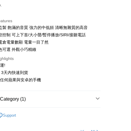
d (Full Payment)
o.
ce Store Pickup and Pay
eatures
監製 飽滿的音質 強力的中低頻 清晰無雜質的高音
控制 可上下首/大小聲/暫停播放/SIRI/接聽電話
電倉電量數顯 電量一目了然
色可選 外觀小巧精緻
t
ghlights
運!
y
貨 3天內快速到貨
fer
援任何蘋果與安卓的手機
 Method
Category (1)
付款
定】會員專屬點數兌換
r | Free shipping on orders of NT$499 or more
Support
家取貨