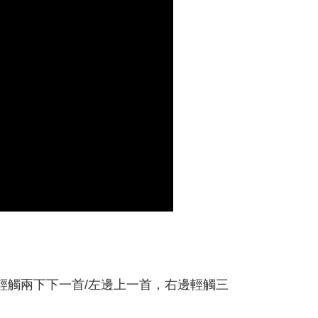
邊輕觸兩下下一首/左邊上一首，右邊輕觸三