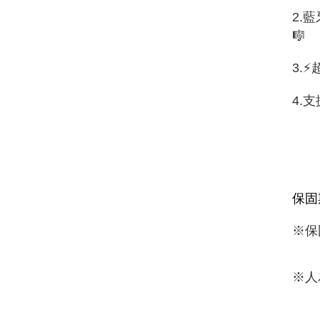
2.
🎼
3.
4.
保固
※保
※人