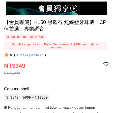
【會員專屬】K150 黑曜石 無線藍牙耳機｜CP
值首選、專業調音
Ditebus menggunakan Mata
Penuh Pengambilan di Kedai Serbaneka, NT$499 penghataran
percuma
5
(
1
maka penilaian
)
NT$349
NT$1,980
Cara membeli
NT$349
599P＋NT$239
※
Penggunaan tambah nilai tidak termasuk dalam kupon