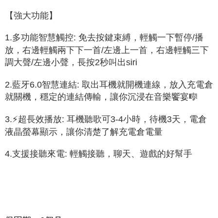
【強大功能】
1.多功能智慧觸控: 免去按鍵束縛，輕觸一下暫停/播
放，右邊輕觸兩下下一首/左邊上一首，右邊輕觸三下
調大聲/左邊小聲，長按2秒叫出siri
2.藍牙6.0智慧連結: 取出耳機就開機連線，放入充電倉
就關機，穩定的連結傳輸，讓你沉浸在音樂饗宴🎼
3.⚡超長效播放: 耳機聽歌可3-4小時，待機3天，電倉
液晶螢幕顯示，讓你清楚了解充電倉電量
4.支援接聽來電: 輕觸接聽，聊天、遊戲的好幫手