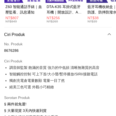
Google Pay
Z60 智能通話手錶｜血
DTA-K35 耳掛式藍牙
藍牙耳機收納盒
壓監看、訊息通知
耳機｜開放設計、AR
防護、防摔防潑
Pemindahan ATM
定向傳音
NT$807
NT$256
NT$38
NT$849
NT$269
NT$39
Pilihan Penghantaran
Ciri Produk
全家取貨付款
NT$60/pesanan | Penghantaran percuma untuk pesanan
No. Produk
NT$499 atau lebih
8676286
付款後全家取貨
Ciri Produk
NT$60/pesanan | Penghantaran percuma untuk pesanan
調音師監製 飽滿的音質 強力的中低頻 清晰無雜質的高音
NT$499 atau lebih
智能觸控控制 可上下首/大小聲/暫停播放/SIRI/接聽電話
獨創充電倉電量數顯 電量一目了然
萊爾富取貨付款
絕美三色可選 外觀小巧精緻
NT$60/pesanan | Penghantaran percuma untuk pesanan
NT$598 atau lebih
Sorotan Produk
§ 兩件就免運!
付款後萊爾富取貨
§ 大量現貨 3天內快速到貨
NT$60/pesanan | Penghantaran percuma untuk pesanan