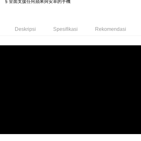
§ 全面支援任何蘋果與安卓的手機
NT$598 atau lebih
7-11取貨付款
NT$60/pesanan | Penghantaran percuma untuk pesanan
Deskripsi
Spesifikasi
Rekomendasi
NT$598 atau lebih
付款後7-11取貨
NT$60/pesanan | Penghantaran percuma untuk pesanan
NT$598 atau lebih
宅配
NT$60/pesanan | Penghantaran percuma untuk pesanan
NT$800 atau lebih
外島宅配
NT$100/pesanan