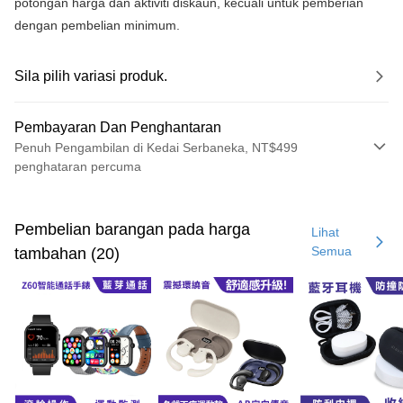
potongan harga dan aktiviti diskaun, kecuali untuk pemberian
dengan pembelian minimum.
Sila pilih variasi produk.
Pembayaran Dan Penghantaran
Penuh Pengambilan di Kedai Serbaneka, NT$499
penghataran percuma
Kaedah Pembayaran
Kad Kredit (Bayaran Penuh)
Pembelian barangan pada harga
Lihat
Semua
tambahan (20)
Pengambilan di Kedai Serbaneka
LINE Pay
Apple Pay
JKOPAY
Easy Wallet