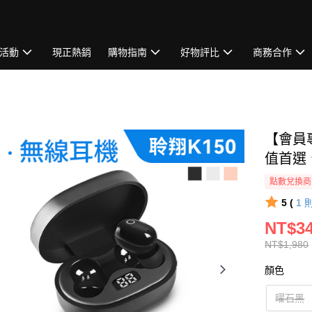
活動
現正熱銷
購物指南
好物評比
商務合作
【會員專
值首選
點數兌換商
5 (
1
NT$3
NT$1,980
顏色
曜石黑