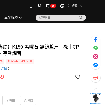
0
中文 (繁體)
專業服務
屬】K150 黑曜石 無線藍牙耳機｜CP
、專業調音
品
超取滿NT$499免運
則評價
)
49
珍珠白
玫瑰粉