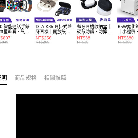
每筆NT$6
付款後萊
每筆NT$6
60 智能通話手錶
DTA-K35 耳掛式藍
藍牙耳機收納盒｜
65W氮化
血壓監看、訊息
牙耳機｜開放設
硬殼防護、防摔防
｜小體積
7-11取貨
知
計、AR定向傳音
潑水
$807
NT$256
NT$38
NT$380
每筆NT$6
$849
NT$269
NT$39
NT$399
付款後7-1
每筆NT$6
宅配
說明
商品規格
相關推薦
每筆NT$6
外島宅配
每筆NT$1