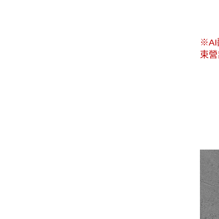
※A
束營