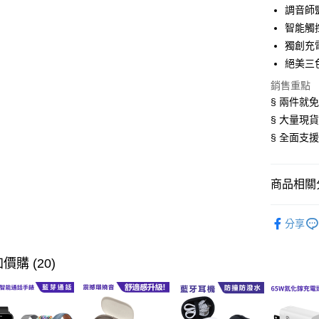
LINE Pay
調音師
智能觸控
Apple Pay
獨創充
街口支付
絕美三
悠遊付
銷售重點
§ 兩件就免
Google Pa
§ 大量現
ATM付款
§ 全面支
商品相關分
運送方式
全家取貨
【寵粉限
分享
每筆NT$6
付款後全
價購 (20)
每筆NT$6
萊爾富取