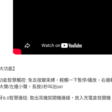
大功能】
多功能智慧觸控: 免去按鍵束縛，輕觸一下暫停/播放，右
大聲/左邊小聲，長按2秒叫出siri
藍牙6.0智慧連結: 取出耳機就開機連線，放入充電倉就