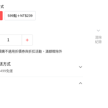
方式
599點
＋
NT$239
清除
紀錄
價購不適用折價券與折扣活動，滿額贈除外
送方式
499免運
次付款
付款