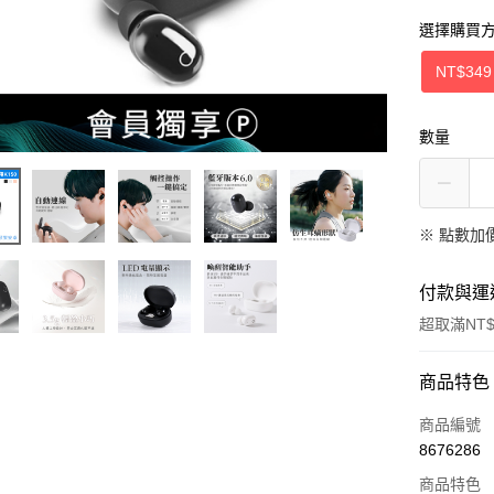
選擇購買
NT$349
數量
※
點數加
付款與運
超取滿NT$
付款方式
商品特色
信用卡一
商品編號
8676286
超商取貨
商品特色