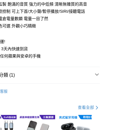
監製 飽滿的音質 強力的中低頻 清晰無雜質的高音
控制 可上下首/大小聲/暫停播放/SIRI/接聽電話
電倉電量數顯 電量一目了然
色可選 外觀小巧精緻
運!
y
貨 3天內快速到貨
援任何蘋果與安卓的手機
類 (1)
付款
定】會員專屬點數兌換
客服
0，滿NT$499(含以上)免運費
家取貨
查看全部
0，滿NT$499(含以上)免運費
貨付款