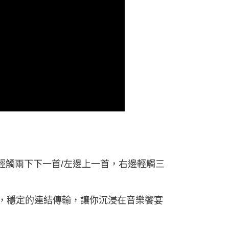
邊輕觸兩下下一首/左邊上一首，右邊輕觸三
關機，穩定的連結傳輸，讓你沉浸在音樂饗宴