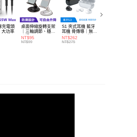
0，滿NT$598(含以上)免運費
爾富取貨
0，滿NT$598(含以上)免運費
鎵充電頭
桌面伸縮旋轉支架
S1 夾式耳機 藍牙
3C硬殼收納包｜
、大功率
｜三軸調節、穩固
耳機 骨傳導｜無感
層設計、抗震耐摔
付款
防滑
佩戴、狂甩不掉
NT$95
NT$262
NT$85
0，滿NT$598(含以上)免運費
NT$99
NT$275
NT$89
1取貨
0，滿NT$598(含以上)免運費
0，滿NT$800(含以上)免運費
00