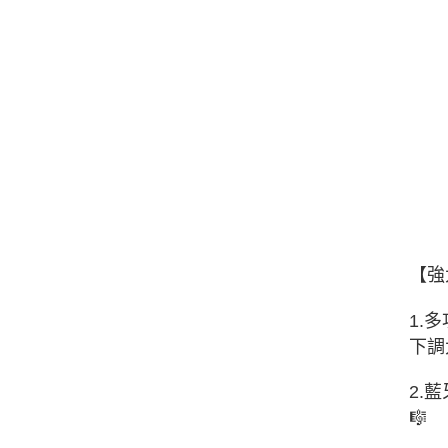
【強
1.
下調
2.
🎼