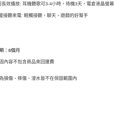
⚡超長效播放: 耳機聽歌可3-4小時，待機3天，電倉液晶
支援接聽來電: 輕觸接聽，聊天、遊戲的好幫手
期：6個月
固內容不包含商品來回運費
為損傷、摔傷、浸水皆不在保固範圍內