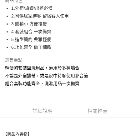
商品特色
Apple Pay
1.外宿/旅遊/出差必備
2.可供居家待客 留宿客人使用
街口支付
3.體積小 方便攜帶
悠遊付
4.套裝組合 一次備齊
5.造型簡約 典雅輕便
Google Pay
6.功能齊全 做工細緻
ATM付款
銷售重點
輕便的套裝盥洗用品，適用於多種場合
運送方式
不論是外宿攜帶，或是家中待客使用都合適
全家取貨付款
組合套裝功能齊全，洗漱用品一次備齊
每筆NT$60，滿NT$499(含以上)免運費
付款後全家取貨
每筆NT$60，滿NT$499(含以上)免運費
詳細說明
相關推薦
萊爾富取貨付款
每筆NT$60，滿NT$598(含以上)免運費
【商品內容物】
付款後萊爾富取貨