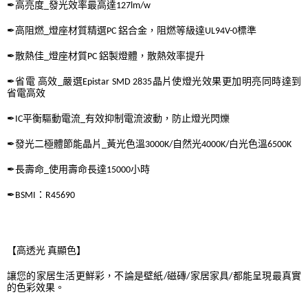
✒高亮度_發光效率最高達127lm/w
✒高阻燃_燈座材質精選PC 鋁合金，阻燃等級達UL94V-0標準
✒散熱佳_燈座材質PC 鋁製燈體，散熱效率提升
✒省電 高效_嚴選Epistar SMD 2835晶片使燈光效果更加明亮同時達到
省電高效
✒IC平衡驅動電流_有效抑制電流波動，防止燈光閃爍
✒發光二極體節能晶片_黃光色溫3000K/自然光4000K/白光色溫6500K
✒長壽命_使用壽命長達15000小時
✒BSMI：R45690
【高透光 真顯色】
讓您的家居生活更鮮彩，不論是壁紙/磁磚/家居家具/都能呈現最真實
的色彩效果。