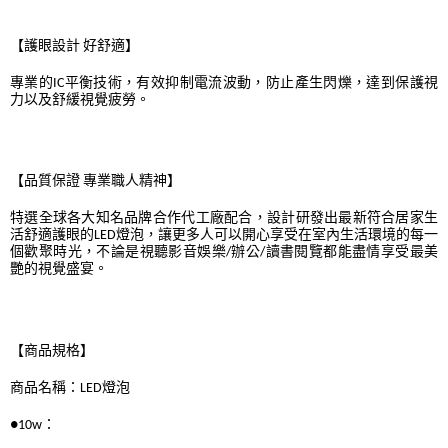
【護眼設計 好舒適】
專業的IC平衡技術，有效抑制電流波動，防止產生閃爍，達到保護視
力以及舒緩視覺疲勞。
【品質保證 專業職人精神】
特選全球各大知名品牌合作代工廠配合，設計研發出最新符合居家生
活舒適護眼的LED燈泡，讓更多人可以開心享受在室內生活環境的每一
個歡聚時光，不論是視聽影音娛樂/辦公/讀書閱覽都能盡情享受最美
艷的視覺盛宴。
【商品規格】
商品名稱：LED燈泡
●10w：