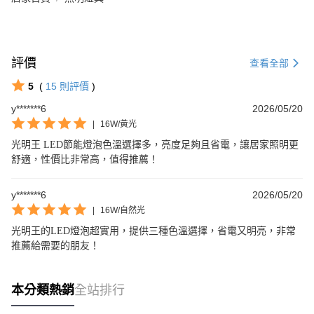
評價
查看全部
5
(
15
則評價
)
y*******6
2026/05/20
|
16W/黃光
光明王 LED節能燈泡色溫選擇多，亮度足夠且省電，讓居家照明更
舒適，性價比非常高，值得推薦！
y*******6
2026/05/20
|
16W/自然光
光明王的LED燈泡超實用，提供三種色溫選擇，省電又明亮，非常
推薦給需要的朋友！
本分類熱銷
全站排行