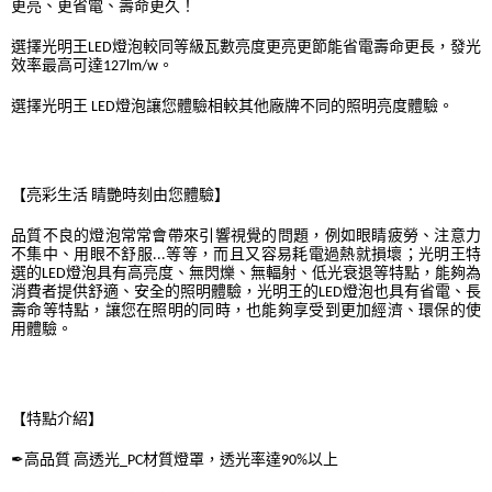
更亮、更省電、壽命更久！
選擇光明王LED燈泡較同等級瓦數亮度更亮更節能省電壽命更長，發光
效率最高可達127lm/w。
選擇光明王 LED燈泡讓您體驗相較其他廠牌不同的照明亮度體驗。
【亮彩生活 睛艷時刻由您體驗】
品質不良的燈泡常常會帶來引響視覺的問題，例如眼睛疲勞、注意力
不集中、用眼不舒服...等等，而且又容易耗電過熱就損壞；光明王特
選的LED燈泡具有高亮度、無閃爍、無輻射、低光衰退等特點，能夠為
消費者提供舒適、安全的照明體驗，光明王的LED燈泡也具有省電、長
壽命等特點，讓您在照明的同時，也能夠享受到更加經濟、環保的使
用體驗。
【特點介紹】
✒高品質 高透光_PC材質燈罩，透光率達90%以上