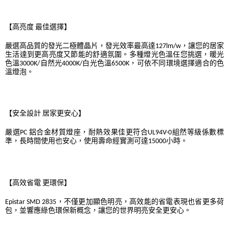
【高亮度 最佳選擇】
嚴選高品質的發光二極體晶片，發光效率最高達127lm/w，讓您的居家
生活達到更高亮度又節能的舒適氛圍。多種燈光色溫任您挑選，暖光
色溫3000K/自然光4000K/白光色溫6500K，可依不同環境選擇適合的色
溫燈泡。
【安全設計 居家更安心】
嚴選PC 鋁合金材質燈座，耐熱效果佳更符合UL94V-0組然等級係數標
準，長時間使用也安心，使用壽命經實測可達15000小時。
【高效省電 更環保】
Epistar SMD 2835，不僅更加顯色明亮，高效能的省電表現也省更多荷
包，並響應綠色環保新概念，讓您的世界明亮安全更安心。