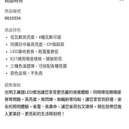
商品特色
信用卡一次付款
商品編號
超商取貨付款
8810334
LINE Pay
商品特色
Apple Pay
低瓦數高亮度，4種瓦數可選
同價位中最高亮度，CP值超高
街口支付
LED壽命更長，耗電量更低
悠遊付
E27通用燈座規格，隨裝即亮
三種色溫選擇，可搭配各種氛圍
Google Pay
原色呈現，不失真
ATM付款
銷售重點
光明王嚴選LED燈泡讓您享受更亮麗的視覺體驗，同時降低眼睛疲
運送方式
勞等問題。高亮度、無閃爍、無輻射等特點，讓您享受到舒適、安
全家取貨付款
全的照明體驗。省電、長壽命，讓您省荷包又環保。現在就帶您進
每筆NT$60，滿NT$499(含以上)免運費
入更美好、更亮彩的生活時刻吧！
付款後全家取貨
每筆NT$60，滿NT$499(含以上)免運費