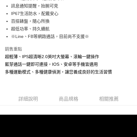
萊爾富取貨付款
訊息通知提醒，抬腕可見
每筆NT$60，滿NT$598(含以上)免運費
IP67生活防水，配戴安心
百搭錶盤，隨心所換
付款後萊爾富取貨
超低功率、持久續航
每筆NT$60，滿NT$598(含以上)免運費
※Line、FB等網路通話，目前尚不支援※
7-11取貨付款
銷售重點
每筆NT$60，滿NT$598(含以上)免運費
超輕薄、IPS超清晰2.0英吋大螢幕、滾輪一鍵操作
付款後7-11取貨
藍芽通話一鍵即可連接，IOS、安卓等手機皆適用
每筆NT$60，滿NT$598(含以上)免運費
多種運動模式、多種健康偵測，讓您養成良好的生活習慣
宅配
每筆NT$60，滿NT$800(含以上)免運費
詳細說明
商品規格
相關推薦
外島宅配
每筆NT$100