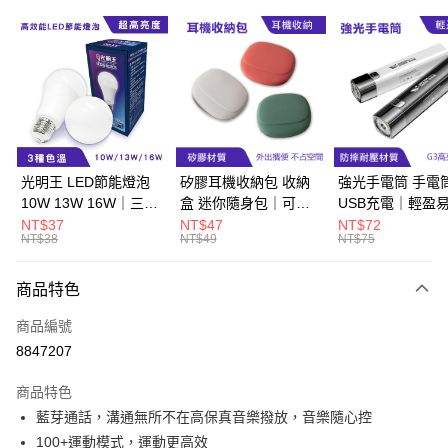
超商取貨付款
LINE Pay
Apple Pay
街口支付
悠遊付
光明王 LED節能燈泡
矽膠耳機收納包 收納
強光手電筒 手電
10W 13W 16W｜三種
盒 迷你隨身包｜可水
USB充電｜輕盈
Google Pay
色溫、CP值超高
洗、抗衝擊
生活防水
NT$37
NT$47
NT$72
NT$38
NT$49
NT$75
ATM付款
商品特色
運送方式
商品編號
全家取貨付款
8847207
每筆NT$60，滿NT$499(含以上)免運費
商品特色
付款後全家取貨
藍芽通話，溝通無所不在高保真音樂撥放，音樂隨心控
每筆NT$60，滿NT$499(含以上)免運費
100+運動模式，運動更高效