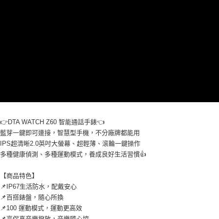
👉DTA WATCH Z60 智能通話手錶👈
藍芽一鍵即可連接，智慧型手機，不分廠牌都能用
IPS超清晰2.0英吋大螢幕、超輕薄、滾輪一鍵操作
多種健康偵測、多種運動模式，養成良好生活習慣👍
【商品特色】
📌IP67生活防水，配戴安心
📌百搭錶盤，隨心所換
📌100 運動模式，運動更高效
📌高保真音樂撥放，音樂隨心控