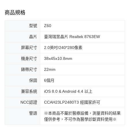
商品規格
型號
Z60
晶片
臺灣瑞昱晶片 Realtek 8763EW
屏幕尺寸
2.0英吋/240*280像素
機身尺寸
38x45x10.8mm
錶帶尺寸
22mm
保固
6個月
兼容系統
iOS 8.0 & Android 4.4 以上
NCC認證
CCAH23LP2480T3 經國家許可
警語
※本商品不屬於醫療設備，測量資料的結果
僅供參考，不可作為醫學診斷資料使用※