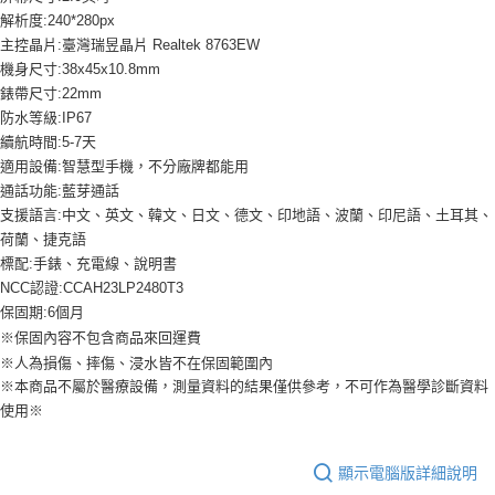
解析度:240*280px
主控晶片:臺灣瑞昱晶片 Realtek 8763EW
機身尺寸:38x45x10.8mm
錶帶尺寸:22mm
防水等級:IP67
續航時間:5-7天
適用設備:智慧型手機，不分廠牌都能用
通話功能:藍芽通話
支援語言:中文、英文、韓文、日文、德文、印地語、波蘭、印尼語、土耳其、
荷蘭、捷克語
標配:手錶、充電線、說明書
NCC認證:CCAH23LP2480T3
保固期:6個月
※保固內容不包含商品來回運費
※人為損傷、摔傷、浸水皆不在保固範圍內
※本商品不屬於醫療設備，測量資料的結果僅供參考，不可作為醫學診斷資料
使用※
顯示電腦版詳細說明