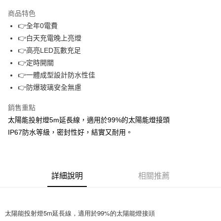
LINE Pay
商品特色
Apple Pay
👉全年0電費
👉白天充電晚上亮燈
街口支付
👉高亮LED瓦數充足
悠遊付
👉定時開關
👉一體成型設計防水性佳
Google Pay
👉防爆玻璃安全無慮
ATM付款
銷售重點
太陽能投射燈5m延長線，適用於99%的太陽能燈接頭
運送方式
IP67防水等級，密封性好，結實又耐用。
全家取貨付款
每筆NT$60，滿NT$499(含以上)免運費
付款後全家取貨
詳細說明
相關推薦
每筆NT$60，滿NT$499(含以上)免運費
萊爾富取貨付款
太陽能投射燈5m延長線，適用於99%的太陽能燈接頭
每筆NT$60，滿NT$598(含以上)免運費