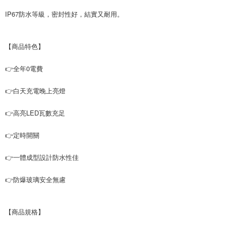
付款後萊爾富取貨
IP67防水等級，密封性好，結實又耐用。
每筆NT$60，滿NT$598(含以上)免運費
7-11取貨付款
【商品特色】
每筆NT$60，滿NT$598(含以上)免運費
👉全年0電費
付款後7-11取貨
每筆NT$60，滿NT$598(含以上)免運費
👉白天充電晚上亮燈
宅配
👉高亮LED瓦數充足
每筆NT$60，滿NT$800(含以上)免運費
👉定時開關
外島宅配
每筆NT$100
👉一體成型設計防水性佳
👉防爆玻璃安全無慮
【商品規格】