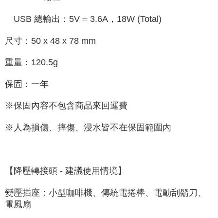
USB 總輸出：5V ⎓ 3.6A，18W (Total)
尺寸：50 x 48 x 78 mm
重量：120.5g
保固：一年
※保固內容不包含商品來回運費
※人為損傷、摔傷、浸水皆不在保固範圍內
【降壓轉接頭 - 建議使用情境】
變壓插座：小型咖啡機、傳統電捲棒、電動刮鬍刀、
電風扇