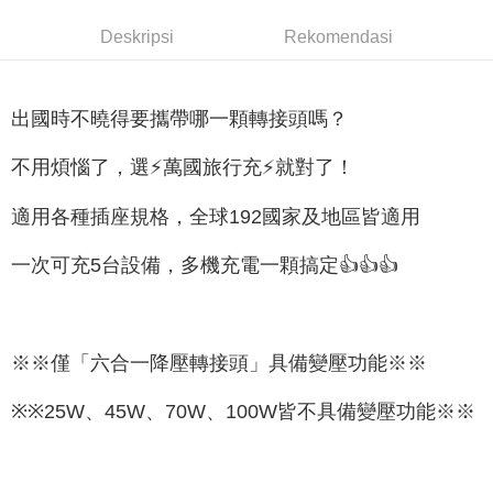
NT$598 atau lebih
Deskripsi
Rekomendasi
宅配
NT$60/pesanan | Penghantaran percuma untuk pesanan
NT$800 atau lebih
出國時不曉得要攜帶哪一顆轉接頭嗎？
外島宅配
不用煩惱了，選⚡萬國旅行充⚡就對了！
NT$100/pesanan
適用各種插座規格，全球192國家及地區皆適用
一次可充5台設備，多機充電一顆搞定👍👍👍
※※僅「六合一降壓轉接頭」具備變壓功能※※
※※25W、45W、70W、100W皆不具備變壓功能※※