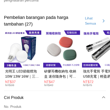
penghataran percuma
Kaedah Pembayaran
Kad Kredit (Bayaran Penuh)
Pembelian barangan pada harga
Lihat
Semua
tambahan (27)
Pengambilan di Kedai Serbaneka
LINE Pay
Apple Pay
JKOPAY
Easy Wallet
Google Pay
光明王 LED節能燈泡
矽膠耳機收納包 收納
強光手電筒 手電
10W 13W 16W｜三種
盒 迷你隨身包｜可水
USB充電｜輕盈
Pemindahan ATM
色溫、CP值超高
洗、抗衝擊
生活防水
NT$37
NT$47
NT$72
NT$38
NT$49
NT$75
Pilihan Penghantaran
Ciri Produk
全家取貨付款
NT$60/pesanan | Penghantaran percuma untuk pesanan
No. Produk