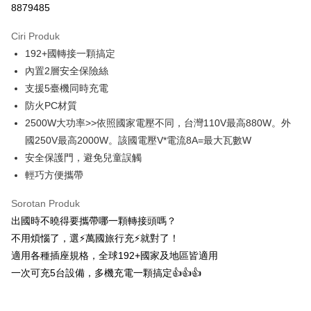
NT$499 atau lebih
8879485
付款後全家取貨
Ciri Produk
NT$60/pesanan | Penghantaran percuma untuk pesanan
192+國轉接一顆搞定
NT$499 atau lebih
內置2層安全保險絲
支援5臺機同時充電
萊爾富取貨付款
防火PC材質
NT$60/pesanan | Penghantaran percuma untuk pesanan
2500W大功率>>依照國家電壓不同，台灣110V最高880W。外
NT$598 atau lebih
國250V最高2000W。該國電壓V*電流8A=最大瓦數W
付款後萊爾富取貨
安全保護門，避免兒童誤觸
NT$60/pesanan | Penghantaran percuma untuk pesanan
輕巧方便攜帶
NT$598 atau lebih
Sorotan Produk
7-11取貨付款
出國時不曉得要攜帶哪一顆轉接頭嗎？
NT$60/pesanan | Penghantaran percuma untuk pesanan
不用煩惱了，選⚡萬國旅行充⚡就對了！
NT$598 atau lebih
適用各種插座規格，全球192+國家及地區皆適用
一次可充5台設備，多機充電一顆搞定👍👍👍
付款後7-11取貨
NT$60/pesanan | Penghantaran percuma untuk pesanan