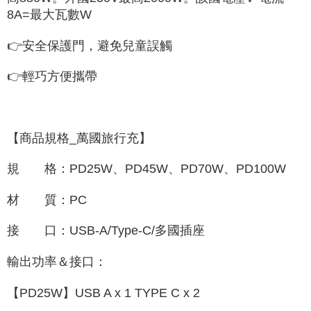
8A=最大瓦數W
👉安全保護門，避免兒童誤觸
👉輕巧方便攜帶
【商品規格_萬國旅行充】
規 格：PD25W、PD45W、PD70W、PD100W
材 質：PC
接 口：USB-A/Type-C/多國插座
輸出功率＆接口：
【PD25W】USB A x 1 TYPE C x 2