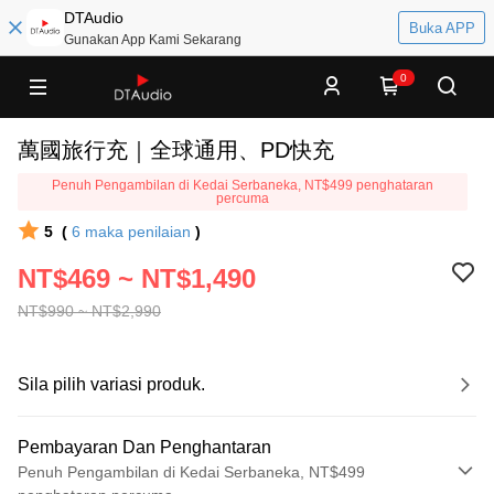
DTAudio
Buka APP
Gunakan App Kami Sekarang
0
萬國旅行充｜全球通用、PD快充
Penuh Pengambilan di Kedai Serbaneka, NT$499 penghataran
percuma
5
(
6
maka penilaian
)
NT$469 ~ NT$1,490
NT$990 ~ NT$2,990
Sila pilih variasi produk.
Pembayaran Dan Penghantaran
Penuh Pengambilan di Kedai Serbaneka, NT$499