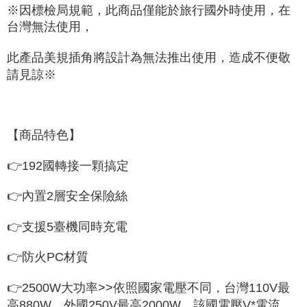
※因標檢局規範，此商品僅能於旅行國外時使用，在
台灣無法使用，
此產品美規插角將設計為無法推出使用，造成不便敬
請見諒※
【商品特色】
👉192國轉接一顆搞定
👉內置2層安全保險絲
👉支援5臺機同時充電
👉防火PC材質
👉2500W大功率>>
依照國家電壓不同，台灣110V最
高880W。外國250V最高2000W。該國電壓V*電流