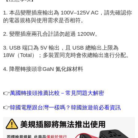
1. 本品變壓插座輸出為 100V–125V AC，請先確認你
的電器規格與使用需求是否相符。
2. 變壓插座兩孔合計請勿超過 1200W。
3. USB 端口為 5V 輸出，且 USB 總輸出上限為
18W（Total）；多裝置同充時會依總輸出進行分配。
4. 降壓轉接頭非GaN 氮化鎵材料
👉
萬國轉接頭推薦比較－常見問題大解密
👉
韓國電壓跟台灣一樣嗎？韓國旅遊前必看資訊