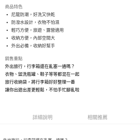
LINE Pay
商品特色
Apple Pay
尼龍防潮，好洗又快乾
防潑水設計，衣物不怕濕
街口支付
輕巧方便，旅遊、露營適用
悠遊付
收納方便，內部空間大
外出必備，收納好幫手
Google Pay
銷售重點
ATM付款
外出旅行，行李箱還在亂塞一通嗎？
衣物、盥洗瓶罐、鞋子等等都混在一起
運送方式
旅行收納袋，將行李箱好好整理一番
全家取貨付款
讓你出遊出差更輕鬆，不怕手忙腳亂啦
每筆NT$60，滿NT$499(含以上)免運費
付款後全家取貨
每筆NT$60，滿NT$499(含以上)免運費
詳細說明
相關推薦
萊爾富取貨付款
每筆NT$60，滿NT$598(含以上)免運費