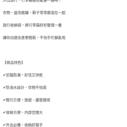
外出旅行，行李箱還在亂塞一通嗎？
付款後萊爾富取貨
每筆NT$60，滿NT$598(含以上)免運費
衣物、盥洗瓶罐、鞋子等等都混在一起
7-11取貨付款
旅行收納袋，將行李箱好好整理一番
每筆NT$60，滿NT$598(含以上)免運費
讓你出遊出差更輕鬆，不怕手忙腳亂啦
付款後7-11取貨
每筆NT$60，滿NT$598(含以上)免運費
宅配
【商品特色】
每筆NT$60，滿NT$800(含以上)免運費
✔尼龍防潮，好洗又快乾
外島宅配
每筆NT$100
✔防潑水設計，衣物不怕濕
✔輕巧方便，旅遊、露營適用
✔收納方便，內部空間大
✔外出必備，收納好幫手