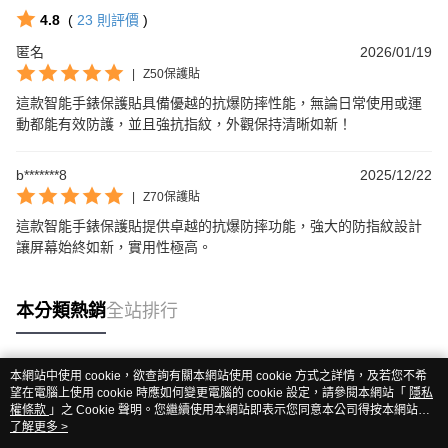
4.8
(
23
則評價
)
匿名
2026/01/19
|
Z50保護貼
這款智能手錶保護貼具備優越的抗爆防摔性能，無論日常使用或運
動都能有效防護，並且強抗指紋，外觀保持清晰如新！
b*******8
2025/12/22
|
Z70保護貼
這款智能手錶保護貼提供卓越的抗爆防摔功能，強大的防指紋設計
讓屏幕始終如新，實用性極高。
本分類熱銷
全站排行
本網站中使用 cookie，欲查詢有關本網站使用 cookie 方式之詳情，及若您不希
熱門標籤
望在電腦上使用 cookie 時應如何變更電腦的 cookie 設定，請參閱本網站「
隱私
權條款
」之 Cookie 聲明。您繼續使用本網站即表示您同意本公司得按本網站使
用條款之 Cookie 聲明使用 cookie。
了解更多 >