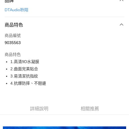
品牌
信用卡一次付款
DTAudio聆翔
超商取貨付款
商品特色
LINE Pay
商品編號
Apple Pay
9035563
街口支付
商品特色
悠遊付
1.高清9D水凝膜
Google Pay
2.曲面完美貼合
3.易清潔抗指紋
ATM付款
4.抗爆防摔、不翹邊
運送方式
全家取貨付款
詳細說明
相關推薦
每筆NT$60，滿NT$499(含以上)免運費
付款後全家取貨
每筆NT$60，滿NT$499(含以上)免運費