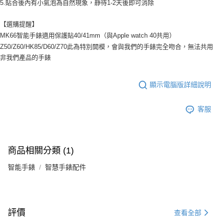
5.貼合後內有小氣泡為自然現象，靜待1-2天後即可消除
【選購提醒】
MK66智能手錶適用保護貼40/41mm（與Apple watch 40共用）
Z50/Z60/HK85/D60/Z70此為特別開模，會與我們的手錶完全吻合，無法共用
非我們產品的手錶
顯示電腦版詳細說明
客服
商品相關分類 (1)
智能手錶
智慧手錶配件
評價
查看全部