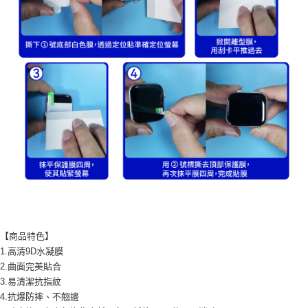
【商品特色】
1.高清9D水凝膜
2.曲面完美貼合
3.易清潔抗指紋
4.抗爆防摔、不翹邊