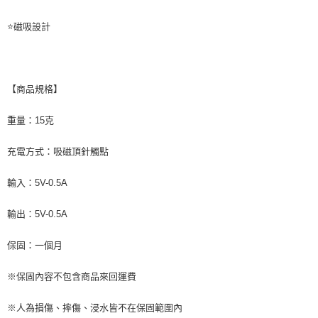
⭐磁吸設計
【商品規格】
重量：15克
充電方式：吸磁頂針觸點
輸入：5V-0.5A
輸出：5V-0.5A
保固：一個月
※保固內容不包含商品來回運費
※人為損傷、摔傷、浸水皆不在保固範圍內