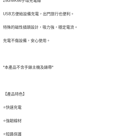
Z60/MK66手環充電線
每筆NT$60，滿NT$598(含以上)免運費
付款後萊爾富取貨
USB方便給設備充電，出門旅行也便利。
每筆NT$60，滿NT$598(含以上)免運費
特殊的磁性插頭設計，吸力強，穩定電流。
7-11取貨付款
每筆NT$60，滿NT$598(含以上)免運費
充電不傷設備，安心使用。
付款後7-11取貨
每筆NT$60，滿NT$598(含以上)免運費
*本產品不含手錶主機及錶帶*
宅配
每筆NT$60，滿NT$800(含以上)免運費
外島宅配
【產品特色】
每筆NT$100
⭐快速充電
⭐強韌線材
⭐短路保護