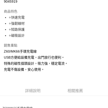
9045919
LINE Pay
商品特色
Apple Pay
⭐快速充電
⭐強韌線材
街口支付
⭐短路保護
悠遊付
⭐磁吸設計
Google Pay
銷售重點
Z60/MK66手環充電線
ATM付款
USB方便給設備充電，出門旅行也便利。
特殊的磁性插頭設計，吸力強，穩定電流。
運送方式
充電不傷設備，安心使用。
全家取貨付款
每筆NT$60，滿NT$499(含以上)免運費
付款後全家取貨
詳細說明
相關推薦
每筆NT$60，滿NT$499(含以上)免運費
萊爾富取貨付款