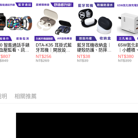
7-11取貨
每筆NT$6
付款後7-1
每筆NT$6
宅配
60 智能通話手錶
DTA-K35 耳掛式藍
藍牙耳機收納盒｜
65W氮化
血壓監看、訊息
牙耳機｜開放設
硬殼防護、防摔防
｜小體積
每筆NT$6
知
計、AR定向傳音
潑水
$807
NT$256
NT$38
NT$380
$849
NT$269
NT$39
NT$399
外島宅配
每筆NT$1
說明
相關推薦