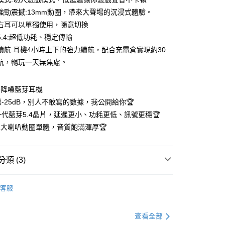
頻強勁震撼:13mm動圈，帶來大聲場的沉浸式體驗。
耳右耳可以單獨使用，隨意切換
y
5.4:超低功耗、穩定傳輸
長續航:耳機4小時上下的強力續航，配合充電倉實現約30
航，暢玩一天無焦慮。
雙降噪藍芽耳機
躁-25dB，別人不敢寫的數據，我公開給你🏆
付款
一代藍芽5.4晶片，延遲更小、功耗更低、訊號更穩🏆
0，滿NT$499(含以上)免運費
m超大喇叭動圈單體，音質飽滿渾厚🏆
家取貨
0，滿NT$499(含以上)免運費
類 (3)
貨付款
專區
無線藍牙耳機
0，滿NT$598(含以上)免運費
客服
專區
運動藍牙耳機
爾富取貨
專區
降噪耳機
0，滿NT$598(含以上)免運費
查看全部