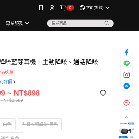
0
中文 (繁體)
專業服務
 雙降噪藍芽耳機｜主動降噪、通話降噪
499免運
則評價
)
9 ~ NT$898
~ NT$2,589
白色
升級AI翻譯款 黑色
翻譯款 白色