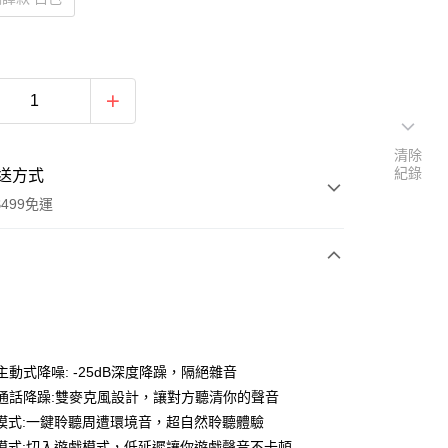
清除
紀錄
送方式
499免運
次付款
付款
C主動式降噪: -25dB深度降躁，隔絕雜音
NC通話降躁:雙麥克風設計，讓對方聽清你的聲音
透模式:一鍵聆聽周遭環境音，超自然聆聽體驗
戲模式:切入遊戲模式，低延遲讓你遊戲聲音不卡頓