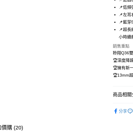
📌低
悠遊付
📌左
Google Pa
📌藍芽
📌超
ATM付款
小時續
銷售重點
運送方式
聆翔Q36
🏆深度降
全家取貨
🏆擁有新
每筆NT$6
🏆13m
付款後全
每筆NT$6
商品相關分
萊爾富取
耳機喇叭
每筆NT$6
分享
耳機喇叭
付款後萊
耳機喇叭
每筆NT$6
價購 (20)