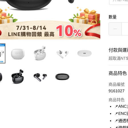
數量
付款與運
超取滿NT$
付款方式
商品特色
信用卡一
商品編號
9161027
超商取貨
商品特色
LINE Pay
📌AN
📌E
Apple Pay
📌通
街口支付
📌遊