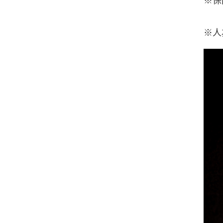
※保
※人