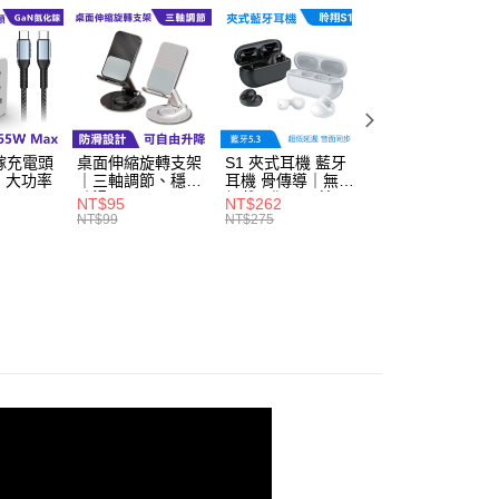
付款
0，滿NT$598(含以上)免運費
1取貨
0，滿NT$598(含以上)免運費
鎵充電頭
桌面伸縮旋轉支架
S1 夾式耳機 藍牙
3C硬殼收納包｜
、大功率
｜三軸調節、穩固
耳機 骨傳導｜無感
層設計、抗震耐摔
0，滿NT$800(含以上)免運費
防滑
佩戴、狂甩不掉
NT$95
NT$262
NT$85
NT$99
NT$275
NT$89
00