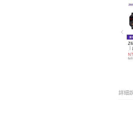
Z
｜
通
NT
NT
詳細