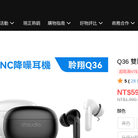
活動
現正熱銷
購物指南
好物評比
商務合作
Q36
超取滿NT$
5 (
28
NT$59
NT$1,990 
顏色
黑色
升級AI