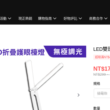
活動
現正熱銷
購物指南
好物評比
商務合作
LED
超取滿NT$
NT$17
NT$299 ~
規格
插電款
數量