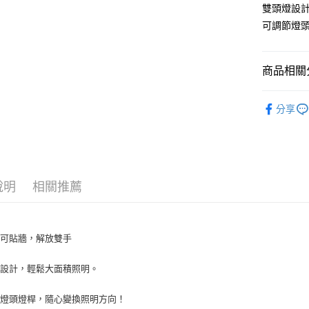
Google Pa
雙頭燈設
ATM付款
可調節燈
商品相關分
運送方式
全家取貨
居家百貨
分享
每筆NT$6
付款後全
每筆NT$6
萊爾富取
說明
相關推薦
每筆NT$6
付款後萊
疊可貼牆，解放雙手
每筆NT$6
燈設計，輕鬆大面積照明。
7-11取貨
每筆NT$6
節燈頭燈桿，隨心變換照明方向！