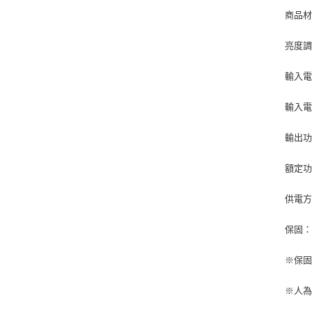
商品材
亮度
輸入電
輸入電
輸出功
額定功
供電方
保固
※保
※人