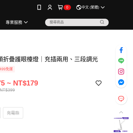
0
中文 (繁體)
專業服務
雙頭折疊護眼檯燈｜充插兩用、三段調光
499免運
5 ~ NT$179
 NT$399
充電款