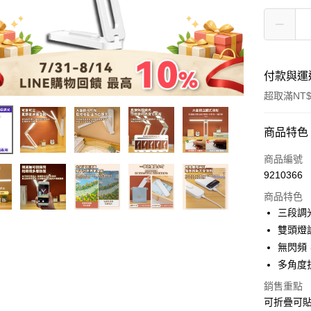
付款與運
超取滿NT$
付款方式
商品特色
信用卡一
商品編號
9210366
超商取貨
商品特色
LINE Pay
三段調
雙頭燈
Apple Pay
無閃頻
街口支付
多角度
悠遊付
銷售重點
可折疊可