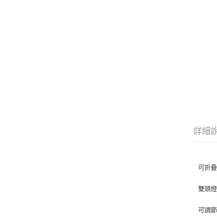
詳細
可折
雙頭
可調