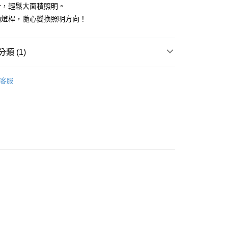
y
計，輕鬆大面積照明。
頭燈桿，隨心變換照明方向！
類 (1)
付款
照明燈具
客服
0，滿NT$499(含以上)免運費
家取貨
0，滿NT$499(含以上)免運費
貨付款
0，滿NT$598(含以上)免運費
爾富取貨
0，滿NT$598(含以上)免運費
付款
0，滿NT$598(含以上)免運費