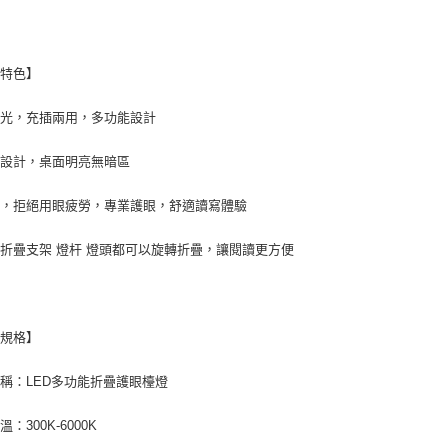
付款後7-1
每筆NT$6
品特色】
宅配
每筆NT$6
調光，充插兩用，多功能設計
外島宅配
燈設計，桌面明亮無暗區
每筆NT$1
頻，拒絕用眼疲勞，專業護眼，舒適讀寫體驗
折疊支架 燈杆 燈頭都可以旋轉折疊，讓閱讀更方便
品規格】
稱：LED多功能折疊護眼檯燈
：300K-6000K