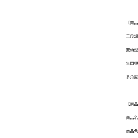
【商
三段
雙頭
無閃
多角度
【商
商品名
商品色溫