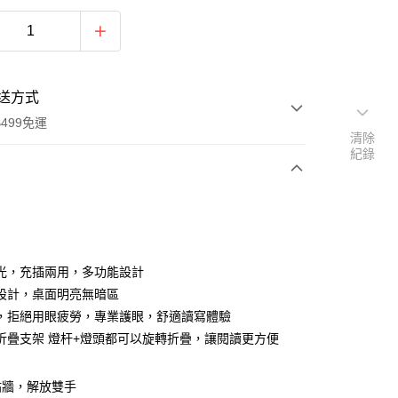
送方式
499免運
清除
紀錄
次付款
付款
光，充插兩用，多功能設計
設計，桌面明亮無暗區
，拒絕用眼疲勞，專業護眼，舒適讀寫體驗
折疊支架 燈杆+燈頭都可以旋轉折疊，讓閱讀更方便
貼牆，解放雙手