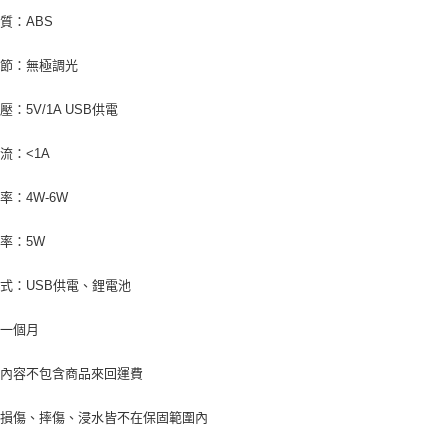
質：ABS
調節：無極調光
壓：5V/1A USB供電
流：<1A
率：4W-6W
率：5W
式：USB供電、鋰電池
：一個月
固內容不包含商品來回運費
為損傷、摔傷、浸水皆不在保固範圍內